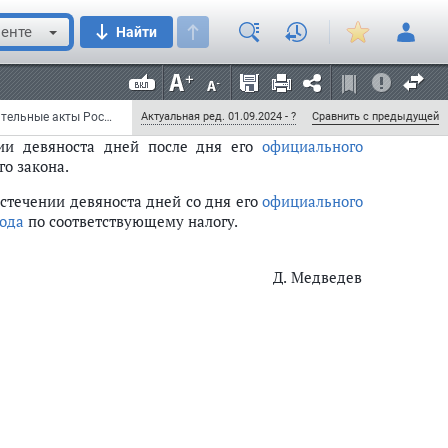
рмативными документами федеральных органов
енте
Найти
лу настоящего Федерального закона, подлежат
ствующих федеральных норм и правил в области
Федеральный закон от 19 июля 2011 г. N 248-ФЗ "О внесении изменений в отдельные законодательные акты Российской Федерации в связи с реализацией положений Федерального закона "О техническом регулировании" (с изменениями и дополнениями)
Актуальная ред. 01.09.2024 - ?
Сравнить с предыдущей
нии девяноста дней после дня его
официального
о закона.
стечении девяноста дней со дня его
официального
иода
по соответствующему налогу.
Д. Медведев