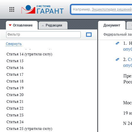
Тре
Статья 7
cистема
ГАРАНТ
Например,
Энциклопедия решений
исп
Статья 8
обя
Статья 9
про
Оглавление
Редакции
Документ
Статья 10
Ста
Статья 11
Статья 12
1. 
Свернуть
Статья 13 (утратила силу)
опу
Статья 14 (утратила силу)
2.
С
Статья 15
опу
Статья 16
Статья 17
Пре
Статья 18
Рос
Статья 19
Статья 20
Статья 21
Мос
Статья 22
19 и
Статья 23
Статья 24
N 2
Статья 25 (утратила силу)