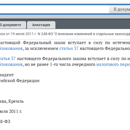
бования промышленной безопасности, установленные но
В докум
олнительной власти, принятыми до дня вступления в си
зательному исполнению до дня вступления в силу соответ
мышленной безопасности.
О документе
Аннотация
тья 50
Настоящий Федеральный закон вступает в силу по истече
бликования
, за исключением
статьи 37
настоящего Федеральног
татья 37
настоящего Федерального закона вступает в силу по и
бликования
, но не ранее 1-го числа очередного
налогового пер
зидент
сийской Федерации
ква, Кремль
юля 2011 г.
48-ФЗ