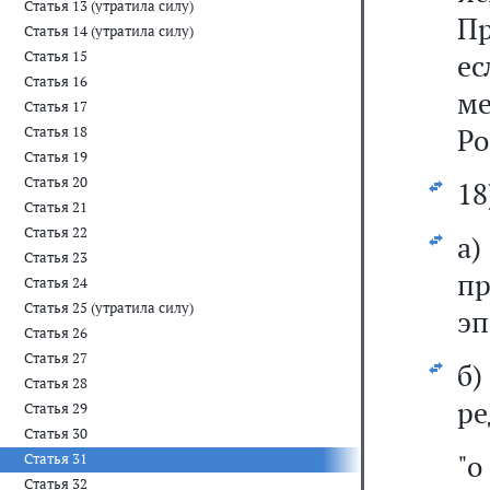
Статья 13 (утратила силу)
Пр
Статья 14 (утратила силу)
Статья 15
е
Статья 16
м
Статья 17
Ро
Статья 18
Статья 19
Статья 20
18
Статья 21
Статья 22
а
Статья 23
пр
Статья 24
Статья 25 (утратила силу)
эп
Статья 26
Статья 27
б
Статья 28
ре
Статья 29
Статья 30
"
Статья 31
Статья 32