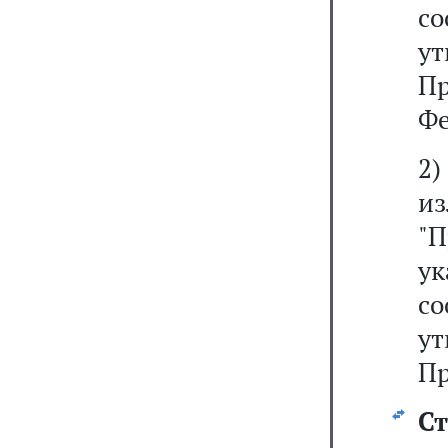
с
ут
П
Фе
2
и
"П
ук
с
ут
Пр
Ст