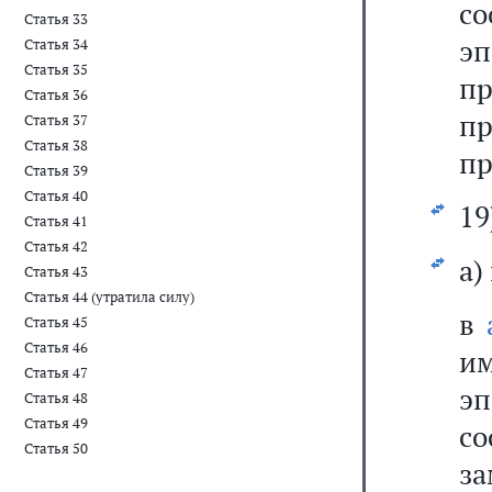
с
Статья 33
э
Статья 34
Статья 35
п
Статья 36
п
Статья 37
Статья 38
пр
Статья 39
Статья 40
19
Статья 41
Статья 42
а)
Статья 43
Статья 44 (утратила силу)
в
Статья 45
Статья 46
и
Статья 47
эп
Статья 48
Статья 49
с
Статья 50
за