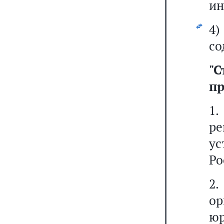
ин
4
со
"
С
пр
1
р
у
Ро
2
ор
ю