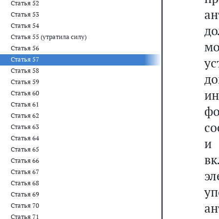
Статья 52
а
Статья 53
Статья 54
д
Статья 55 (утратила силу)
м
Статья 56
у
Статья 57
Статья 58
д
Статья 59
ин
Статья 60
Статья 61
ф
Статья 62
со
Статья 63
Статья 64
и
Статья 65
в
Статья 66
Статья 67
эл
Статья 68
у
Статья 69
ан
Статья 70
Статья 71