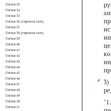
ру
Статья 33
Статья 34
ан
Статья 35
пр
Статья 36 (утратила силу)
Статья 37
и
Статья 38 (утратила силу)
ин
Статья 39
ц
Статья 40
Статья 41
к
Статья 42
и
Статья 43
Статья 44
пр
Статья 45
Статья 46
3)
Статья 47
ре
Статья 48
Статья 49
"1
Статья 50
Статья 51
пр