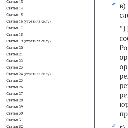
Статья 13
в
Статья 14
сл
Статья 15
Статья 16 (утратила силу)
"1
Статья 17
Статья 18
со
Статья 19 (утратила силу)
Р
Статья 20
Статья 21
о
Статья 22
о
Статья 23
ре
Статья 24 (утратила силу)
Статья 25
р
Статья 26
р
Статья 27
Статья 28
ю
Статья 29
пр
Статья 30
Статья 31
г
Статья 32