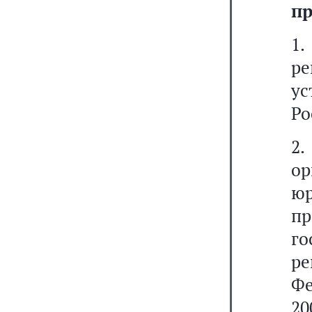
пр
1
р
у
Ро
2
ор
ю
п
г
р
Ф
2