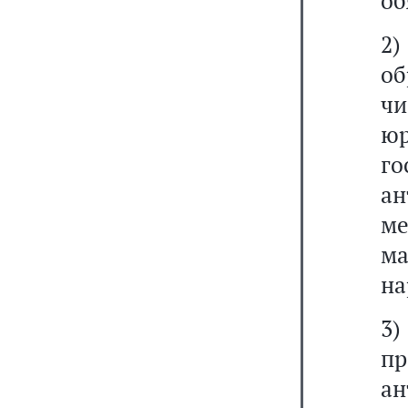
об
2)
об
чи
юр
го
а
ме
м
на
3)
п
ан