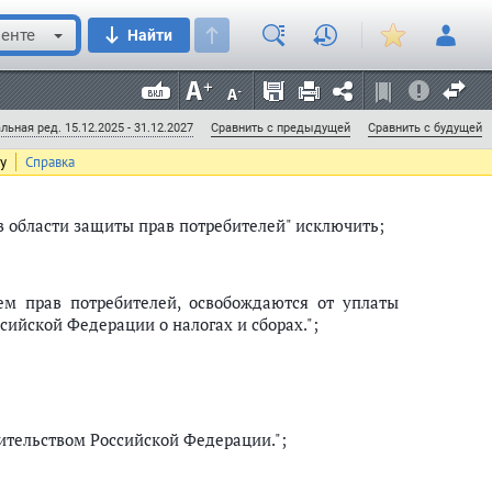
енте
Найти
2300-I "О защите прав потребителей" (в редакции
ъезда народных депутатов Российской Федерации и
Собрание законодательства Российской Федерации,
 ст. 4377; N 52, ст. 5275; 2006, N 31, ст. 3439; N 48,
т. 2776; Российская газета, 2011, 30 июня) следующие
льная ред. 15.12.2025 - 31.12.2027
Сравнить с предыдущей
Сравнить с будущей
ту
Справка
 в области защиты прав потребителей" исключить;
ем прав потребителей, освобождаются от уплаты
сийской Федерации о налогах и сборах.";
ительством Российской Федерации.";