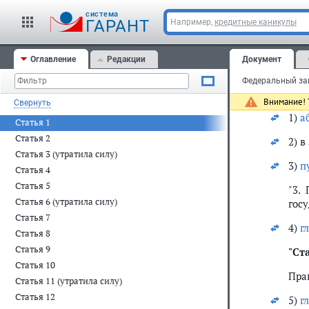
Ста
cистема
ГАРАНТ
Например,
кредитные каникулы
Вне
Фед
Вер
Оглавление
Редакции
Документ
1996
ст. 
изм
Внимание! Т
Свернуть
1)
а
Статья 1
Статья 2
2) в
Статья 3 (утратила силу)
3)
п
Статья 4
Статья 5
"3.
Статья 6 (утратила силу)
гос
Статья 7
4)
гл
Статья 8
Статья 9
"
Ста
Статья 10
Пра
Статья 11 (утратила силу)
Статья 12
5)
гл