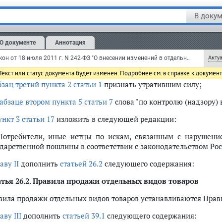
тья 1
В докум
сти в
Закон
Российской Федерации от 7 февраля 1992 года N 
ерального закона
от 9 января 1996 года N 2-ФЗ) (Ведомости С
ховного Совета Российской Федерации, 1992, N 15, ст. 766; 
О документе
Аннотация
, N 3, ст. 140; 1999, N 51, ст. 6287; 2002, N 1, ст. 2; 2004, N 45,
4943; 2007, N 44, ст. 5282; 2008, N 30, ст. 3616; 2009, N 23, с
Федеральный закон от 18 июля 2011 г. N 242-ФЗ "О внесении изменений в отдельные законодательные акты Российской Федерации по вопросам осуществления государственного контроля (надзора) и муниципального контроля" (с изменениями и дополнениями)
Актуа
енения:
екст или статус документа будет изменен. Подробнее см. в справке к докумен
бзац третий пункта 2 статьи 1
признать утратившим силу;
абзаце втором пункта 5 статьи 7
слова "по контролю (надзору)
ункт 3 статьи 17
изложить в следующей редакции:
 Потребители, иные истцы по искам, связанным с нарушени
ударственной пошлины в соответствии с законодательством Рос
аву II
дополнить
статьей 26.2
следующего содержания:
тья 26.2.
Правила продажи отдельных видов товаров
вила продажи отдельных видов товаров устанавливаются Прав
аву III
дополнить
статьей 39.1
следующего содержания: