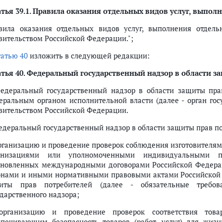
тья 39.1.
Правила оказания отдельных видов услуг, выпол
вила оказания отдельных видов услуг, выполнения отдель
вительством Российской Федерации.";
татью 40
изложить в следующей редакции:
тья 40.
Федеральный государственный надзор в области з
Федеральный государственный надзор в области защиты пр
еральным органом исполнительной власти (далее - орган гос
вительством Российской Федерации.
Федеральный государственный надзор в области защиты прав по
организацию и проведение проверок соблюдения изготовителя
анизациями или уполномоченными индивидуальными пр
ановленных международными договорами Российской Федера
онами и иными нормативными правовыми актами Российской
иты прав потребителей (далее - обязательные требов
ударственного надзора;
организацию и проведение проверок соответствия товар
спечивающим безопасность товаров (работ, услуг) для жиз