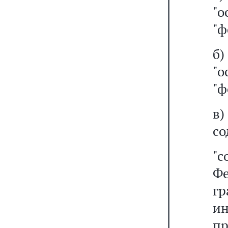
"
"ф
"
"ф
в
со
"с
Фе
г
ин
пр