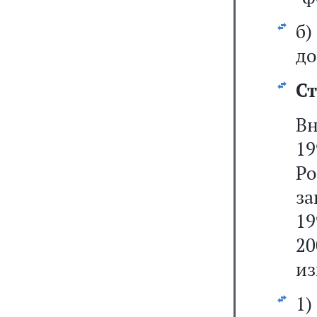
б
до
Ст
Вн
19
Р
за
19
2
из
1