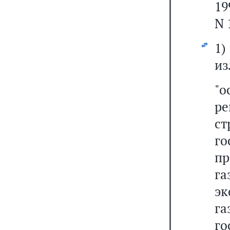
19
N 
1
из
"
р
ст
г
п
г
э
га
го