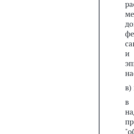
р
ме
д
ф
са
и
э
на
в)
на
п
"о