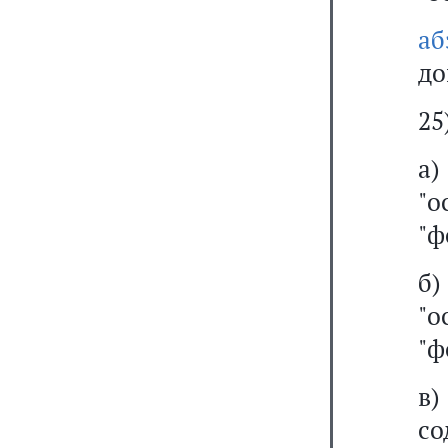
аб
до
25
"
"ф
"
"ф
в
со