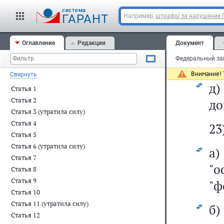
в
cистема
ГАРАНТ
Например,
штрафы за нарушение
до
Оглавление
Редакции
Документ
г
до
Внимание! Т
Свернуть
д
Статья 1
Статья 2
до
Статья 3 (утратила силу)
Статья 4
23
Статья 5
Статья 6 (утратила силу)
Статья 7
"
Статья 8
Статья 9
"ф
Статья 10
Статья 11 (утратила силу)
б)
Статья 12