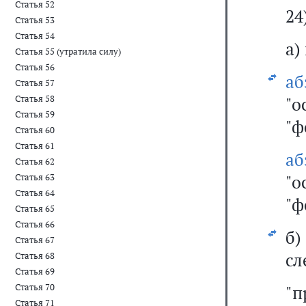
Статья 52
24
Статья 53
Статья 54
а)
Статья 55 (утратила силу)
Статья 56
аб
Статья 57
Статья 58
"
Статья 59
"ф
Статья 60
Статья 61
аб
Статья 62
"
Статья 63
Статья 64
"ф
Статья 65
Статья 66
б
Статья 67
сл
Статья 68
Статья 69
Статья 70
"
Статья 71