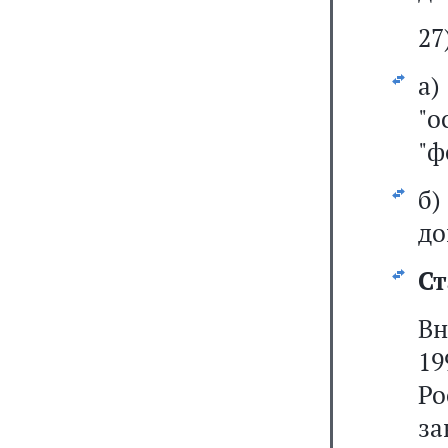
27
"
"ф
б
до
Ст
Вн
19
Р
за