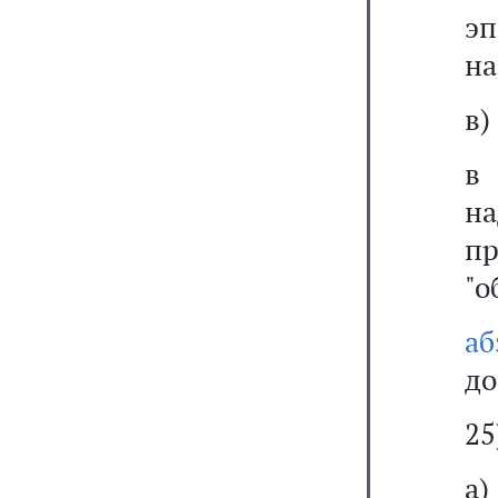
э
на
в)
на
п
"о
аб
до
25