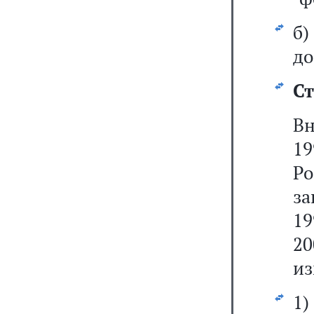
б
до
Ст
Вн
19
Р
за
19
2
из
1