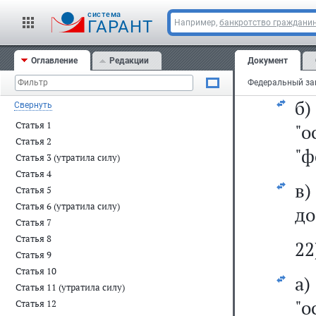
cистема
ГАРАНТ
Например,
банкротство граждани
"
Оглавление
Редакции
Документ
"ф
Свернуть
Статья 1
"
Статья 2
"ф
Статья 3 (утратила силу)
Статья 4
в
Статья 5
Статья 6 (утратила силу)
до
Статья 7
Статья 8
22
Статья 9
Статья 10
Статья 11 (утратила силу)
"
Статья 12