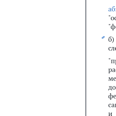
аб
"
"ф
б
сл
"
р
ме
д
ф
са
и