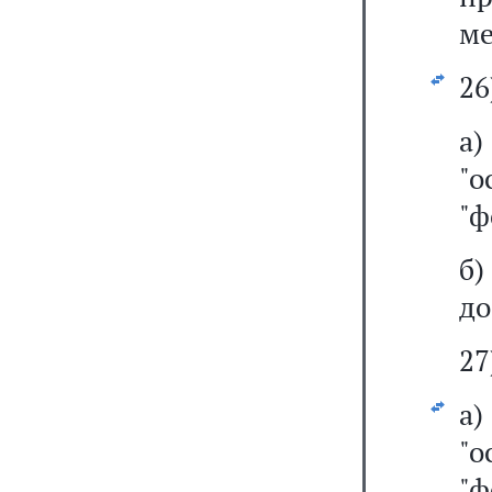
ме
26
"
"ф
б
до
27
"
"ф