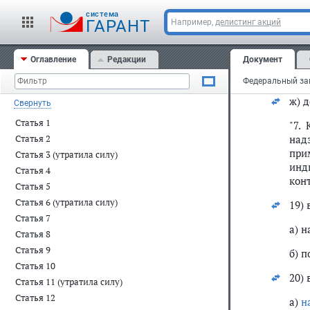
cистема
"6.
ГАРАНТ
Например,
делистинг акций
фед
Фед
Оглавление
Редакции
Документ
уст
ука
ж) 
Свернуть
Статья 1
"7.
над
Статья 2
при
Статья 3 (утратила силу)
инд
Статья 4
конт
Статья 5
Статья 6 (утратила силу)
19) 
Статья 7
а) 
Статья 8
Статья 9
б) 
Статья 10
20) 
Статья 11 (утратила силу)
Статья 12
а)
н