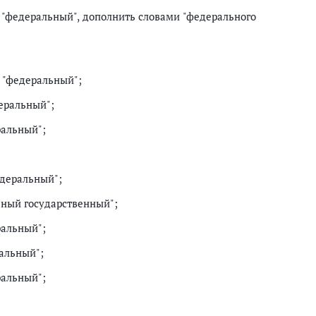
 "федеральный", дополнить словами "федерального
 "федеральный";
еральный";
ральный";
едеральный";
ьный государственный";
ральный";
альный";
ральный";