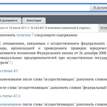
 Структура, полномочия, функции и порядок деятельнос
В докум
еральных государственных унитарных предприятий, созданны
ерации порядке, в целях обеспечения федерального государс
О документе
Аннотация
анавливаются уполномоченными федеральными органами испол
занные учреждения и предприятия.";
Федеральный закон от 18 июля 2011 г. N 242-ФЗ "О внесении изменений в отдельные законодательные акты Российской Федерации по вопросам осуществления государственного контроля (надзора) и муниципального контроля" (с изменениями и дополнениями)
Актуа
дополнить
пунктом 7
следующего содержания:
 К отношениям, связанным с осуществлением федерального г
зора, организацией и проведением проверок юридичес
меняются положения Федерального закона от 26 декабря 2008
ивидуальных предпринимателей при осуществлении государ
роля".";
в
статье 47
:
наименование после слова "осуществляющих" дополнить словом
после слова "осуществляющих" дополнить словом "федеральный
в
статье 47.1
:
аименование
после слова "осуществляющих" дополнить словом