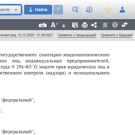
ти федеральных государственных учреждений,
енте
Найти
х в установленном законодательством Российской
твенного санитарно-эпидемиологического надзора
нительной власти, в ведении которых находятся
льная ред. 15.12.2025 - 31.08.2027
Сравнить с предыдущей
Сравнить с будущей
осударственного санитарно-эпидемиологического
ких лиц, индивидуальных предпринимателей,
 года N 294-ФЗ "О защите прав юридических лиц и
ственного контроля (надзора) и муниципального
 "федеральный";
";
 "федеральный";