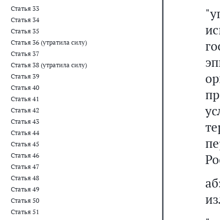
Статья 33
"
Статья 34
ис
Статья 35
г
Статья 36 (утратила силу)
Статья 37
э
Статья 38 (утратила силу)
о
Статья 39
Статья 40
п
Статья 41
у
Статья 42
Статья 43
те
Статья 44
пе
Статья 45
Статья 46
Ро
Статья 47
Статья 48
аб
Статья 49
из
Статья 50
Статья 51