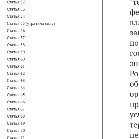
"
Статья 52
Статья 53
ф
Статья 54
в
Статья 55 (утратила силу)
за
Статья 56
Статья 57
по
Статья 58
г
Статья 59
Статья 60
эп
Статья 61
Ро
Статья 62
Статья 63
об
Статья 64
о
Статья 65
п
Статья 66
Статья 67
у
Статья 68
те
Статья 69
Статья 70
пе
Статья 71