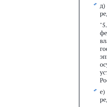
д
ре
"
ф
в
г
эп
о
у
Ро
е
ре