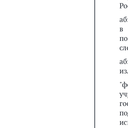
Ро
аб
в 
по
сл
аб
из
"
у
го
по
ис