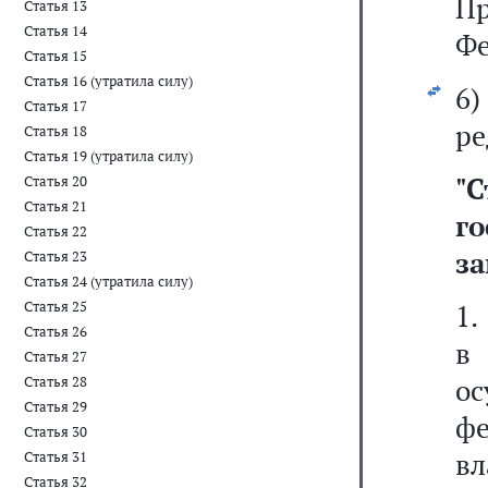
П
Статья 13
Статья 14
Фе
Статья 15
Статья 16 (утратила силу)
6
Статья 17
ре
Статья 18
Статья 19 (утратила силу)
"
Статья 20
Статья 21
г
Статья 22
з
Статья 23
Статья 24 (утратила силу)
Статья 25
1.
Статья 26
в
Статья 27
о
Статья 28
Статья 29
ф
Статья 30
вл
Статья 31
Статья 32