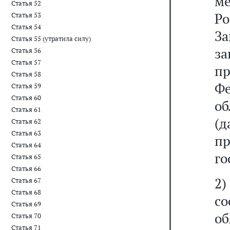
м
Статья 52
Р
Статья 53
Статья 54
З
Статья 55 (утратила силу)
з
Статья 56
Статья 57
п
Статья 58
Фе
Статья 59
Статья 60
о
Статья 61
(
Статья 62
Статья 63
п
Статья 64
го
Статья 65
Статья 66
2)
Статья 67
Статья 68
со
Статья 69
о
Статья 70
Статья 71