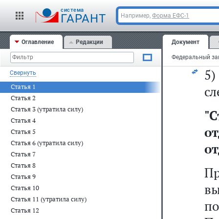
П
cистема
т
ГАРАНТ
Например,
Форма ЕФС-1
П
Оглавление
Редакции
Документ
Фе
5
Свернуть
Статья 1
сл
Статья 2
Статья 3 (утратила силу)
"
С
Статья 4
о
Статья 5
Статья 6 (утратила силу)
от
Статья 7
Статья 8
Пр
Статья 9
в
Статья 10
Статья 11 (утратила силу)
п
Статья 12