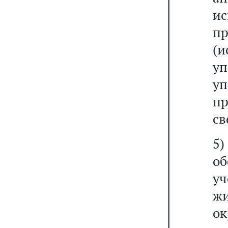
и
п
(
у
у
п
св
5)
об
уч
ж
о