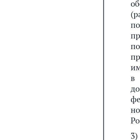
об
(р
п
п
п
п
им
в
д
ф
н
Ро
3)