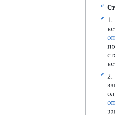
Ст
1
вс
оп
п
с
вс
2
за
о
оп
за