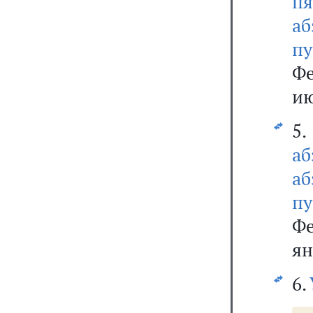
пя
а
пу
Фе
ию
5
аб
аб
п
Фе
ян
6.