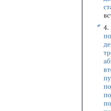
ст
вс
4.
по
де
тр
а
в
п
по
по
по