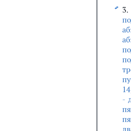
3.
по
аб
аб
по
по
тр
пу
14
- 
пя
п
дв