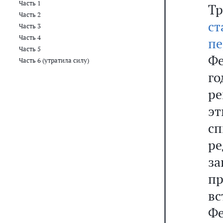
Часть 1
Т
Часть 2
ст
Часть 3
Часть 4
пе
Часть 5
Фе
Часть 6 (утратила силу)
г
ре
э
с
р
з
пр
в
Фе