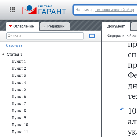
9.
cистема
ГАРАНТ
пу
Например,
технологический сбор
2
Оглавление
Редакции
Документ
г
п
Свернуть
сп
Статья 1
Пункт 1
п
Пункт 2
Фе
Пункт 3
Пункт 4
дн
Пункт 5
те
Пункт 6
Пункт 7
10
Пункт 8
Пункт 9
ал
Пункт 10
ук
Пункт 11