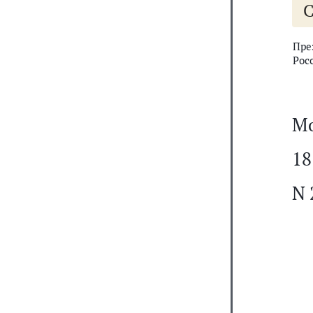
С
Пре
Рос
Мо
18
N 