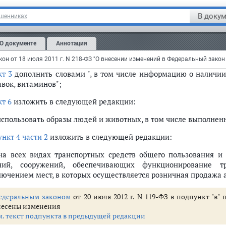
пункте 3 части 5 статьи 5
слова ", а также пива и напитков, из
В докум
ошенниках
ункт 2 части 15 статьи 14
дополнить словами ", за исключением
статье 21
:
О документе
Аннотация
части 1
:
кт 3
дополнить словами ", в том числе информацию о наличии
авок, витаминов";
кт 6
изложить в следующей редакции:
 использовать образы людей и животных, в том числе выполне
ункт 4 части 2
изложить в следующей редакции:
 на всех видах транспортных средств общего пользования и
ний, сооружений, обеспечивающих функционирование т
лючением мест, в которых осуществляется розничная продажа 
едеральным законом
от 20 июля 2012 г. N 119-ФЗ в подпункт "в"
несены изменения
м. текст подпункта в предыдущей редакции