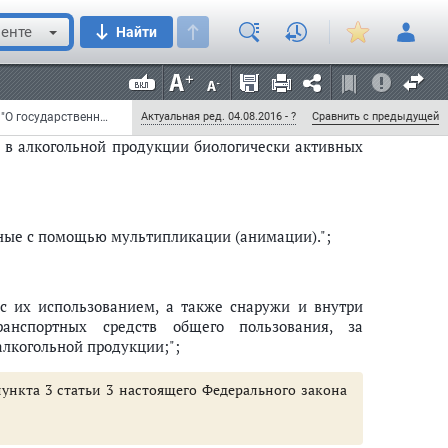
готавливаемых на его основе" исключить;
енте
Найти
 рекламы алкогольной продукции";
Федеральный закон от 18 июля 2011 г. N 218-ФЗ "О внесении изменений в Федеральный закон "О государственном регулировании производства и оборота этилового спирта, алкогольной и спиртосодержащей продукции" и отдельные законодательные акты Российской Федерации и признании утратившим силу Федерального закона "Об ограничениях розничной продажи и потребления (распития) пива и напитков, изготавливаемых на его основе" (с изменениями и дополнениями)
Актуальная ред. 04.08.2016 - ?
Сравнить с предыдущей
 в алкогольной продукции биологически активных
нные с помощью мультипликации (анимации).";
 с их использованием, а также снаружи и внутри
ранспортных средств общего пользования, за
алкогольной продукции;";
 пункта 3 статьи 3 настоящего Федерального закона