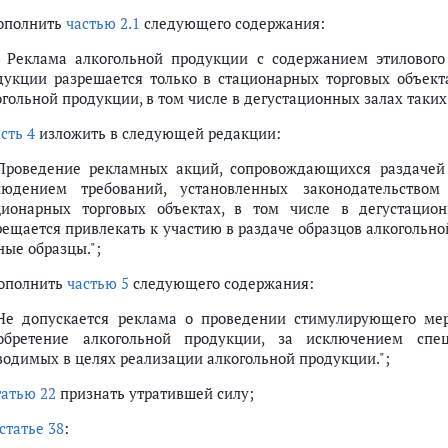
дополнить
частью 2.1
следующего содержания:
1. Реклама алкогольной продукции с содержанием этилового
дукции разрешается только в стационарных торговых объект
гольной продукции, в том числе в дегустационных залах таких 
сть 4
изложить в следующей редакции:
 Проведение рекламных акций, сопровождающихся раздачей 
людением требований, установленных законодательство
ционарных торговых объектах, в том числе в дегустацио
рещается привлекать к участию в раздаче образцов алкогольн
ные образцы.";
дополнить
частью 5
следующего содержания:
 Не допускается реклама о проведении стимулирующего мер
обретение алкогольной продукции, за исключением спе
водимых в целях реализации алкогольной продукции.";
татью 22
признать утратившей силу;
статье 38
: