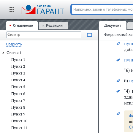
1) в
cистема
ГАРАНТ
Например,
закон о телефонных м
2)
п
3) в
Оглавление
Редакции
Документ
а) в
пун
Свернуть
доб
Статья 1
пун
Пункт 1
Пункт 2
"6)
Пункт 3
Пункт 4
б)
п
Пункт 5
"4)
Пункт 6
зда
Пункт 7
иск
Пункт 8
Пункт 9
Ф
Пункт 10
в
С
Пункт 11