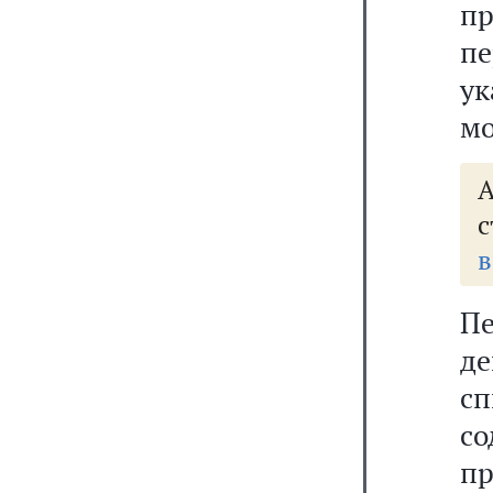
п
п
у
мо
А
с
в
Пе
д
с
со
пр