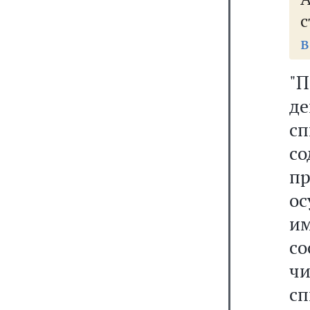
с
в
"П
д
с
со
п
ос
и
со
ч
с