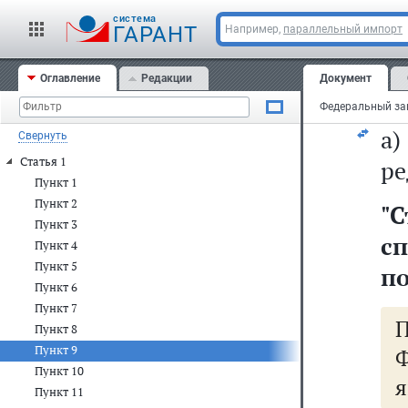
Р
cистема
ГАРАНТ
Например,
параллельный импорт
ор
Оглавление
Редакции
Документ
9)
а
Свернуть
Статья 1
ре
Пункт 1
Пункт 2
"
С
Пункт 3
с
Пункт 4
Пункт 5
по
Пункт 6
Пункт 7
П
Пункт 8
Пункт 9
Ф
Пункт 10
я
Пункт 11