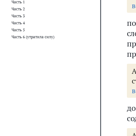
Часть 1
в
Часть 2
Часть 3
п
Часть 4
Часть 5
с
Часть 6 (утратила силу)
п
пр
А
с
в
д
со
А