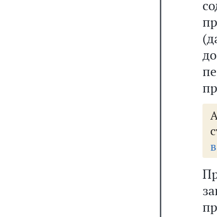
со
п
(
до
пе
пр
с
в
П
з
п