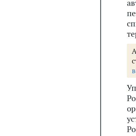
ав
п
с
те
А
с
в
У
Р
ор
у
Р