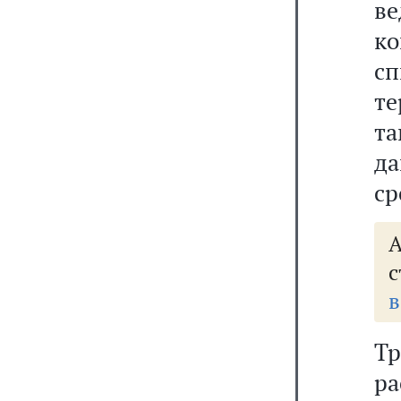
в
ко
с
т
т
д
ср
А
с
в
Т
р