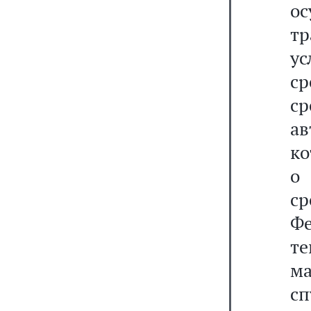
о
тр
ус
с
с
а
ко
о
с
Ф
т
ма
сп