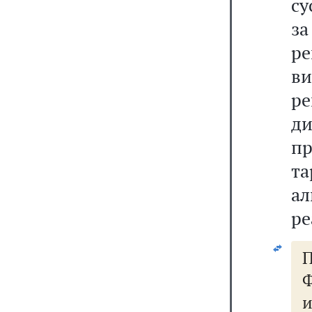
су
з
ре
в
р
д
п
та
ал
ре
П
Ф
и