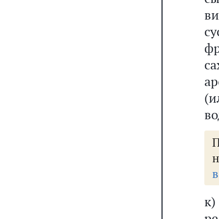
в
су
ф
са
ар
(
во
н
в
к
ре