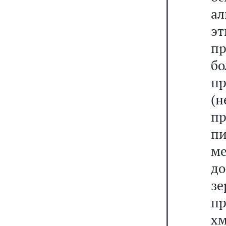
ал
эт
пр
б
пр
(н
пр
пи
ме
д
з
п
х