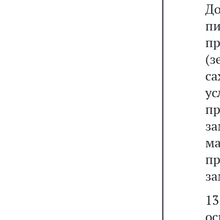
Д
пи
п
(
с
ус
п
за
ма
п
за
1
о