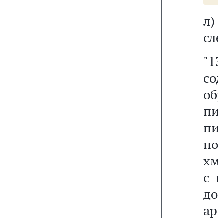
л
сл
"1
с
об
пи
пи
по
хм
с 
д
а