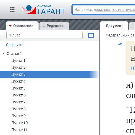
и
cистема
ГАРАНТ
Например,
должностные инструкц
з
Оглавление
Редакции
Документ
си
Свернуть
Статья 1
н
Пункт 1
в
Пункт 2
Пункт 3
Пункт 4
и
Пункт 5
сл
Пункт 6
Пункт 7
"
Пункт 8
Пункт 9
п
Пункт 10
сп
Пункт 11