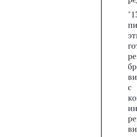
"1
п
эт
г
р
бр
ви
с
ко
и
ре
в