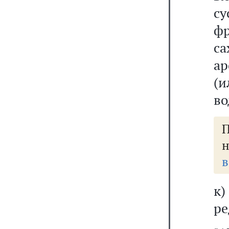
су
ф
са
ар
(
во
н
в
к
ре