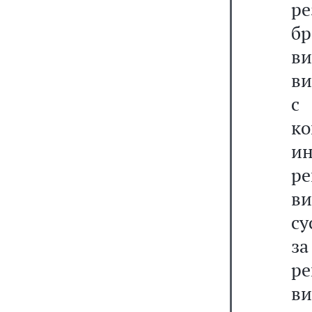
р
б
в
ви
с
ко
и
ре
в
су
з
ре
в