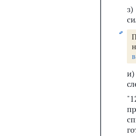
з
си
н
в
и
сл
"
п
сп
г