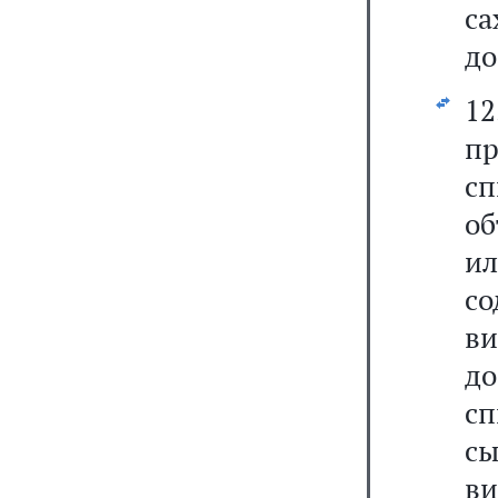
с
до
1
п
сп
об
ил
с
ви
до
с
с
в