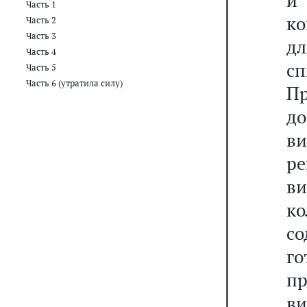
и
Часть 1
ко
Часть 2
Часть 3
дл
Часть 4
сп
Часть 5
Часть 6 (утратила силу)
П
д
в
ре
ви
ко
со
го
пр
ви