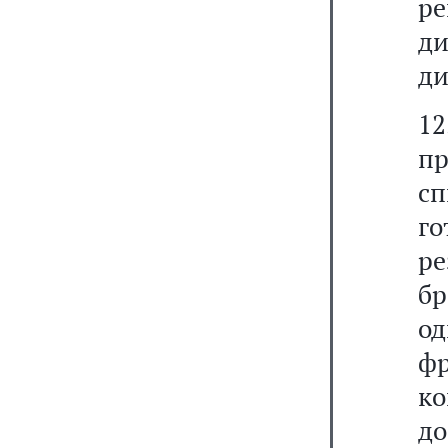
р
д
ди
1
п
с
г
р
б
од
фр
ко
д