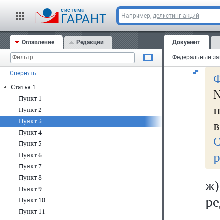
пр
cистема
(
ГАРАНТ
Например,
делистинг акций
п
Оглавление
Редакции
Документ
на
Свернуть
Ф
Статья 1
N
Пункт 1
н
Пункт 2
Пункт 3
в
Пункт 4
Пункт 5
р
Пункт 6
Пункт 7
Пункт 8
ж
Пункт 9
ре
Пункт 10
Пункт 11