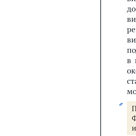
д
в
ре
ви
по
в 
ок
ст
мо
П
Ф
и