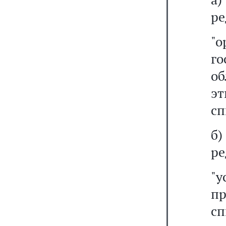
ре
"
го
о
э
сп
б
ре
"у
п
сп