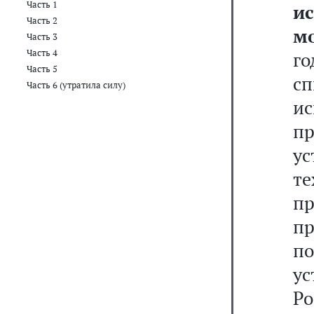
Часть 1
и
Часть 2
м
Часть 3
Часть 4
го
Часть 5
с
Часть 6 (утратила силу)
и
п
у
т
п
пр
п
у
Р