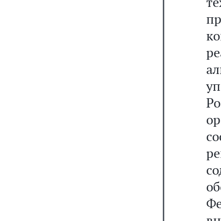
т
п
к
р
ал
у
Р
о
с
р
со
о
Ф
в