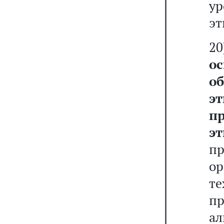
ур
эт
2
о
о
э
п
э
п
о
т
п
а