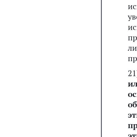
и
у
ис
п
л
пр
2
и
о
о
э
п
эт