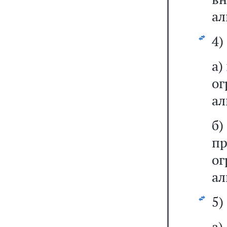
ал
4)
а)
о
ал
б
п
о
ал
5)
а