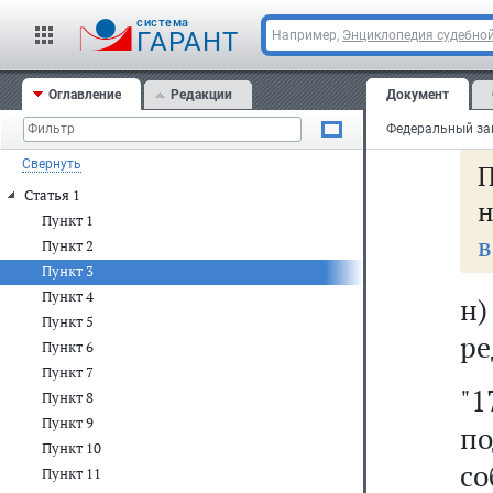
д
cистема
д
ГАРАНТ
Например,
Энциклопедия судебной
ра
Оглавление
Редакции
Документ
Фе
Свернуть
Статья 1
н
Пункт 1
в
Пункт 2
Пункт 3
Пункт 4
н
Пункт 5
ре
Пункт 6
Пункт 7
"1
Пункт 8
Пункт 9
по
Пункт 10
со
Пункт 11