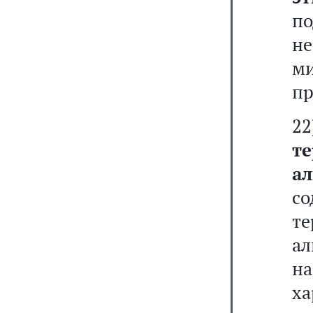
п
н
м
пр
2
т
а
с
т
ал
н
х