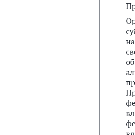
Пр
О
с
н
св
о
а
п
Пр
ф
вл
ф
в