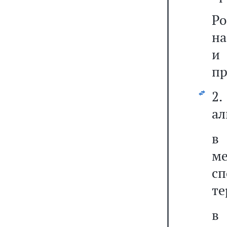
Р
на
пр
2.
ал
в
ме
с
те
в