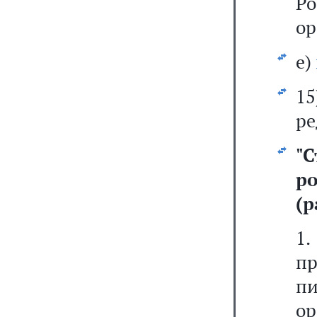
Р
ор
е)
1
ре
"
С
р
(р
1
п
п
ор