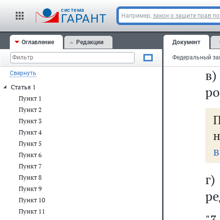
а
cистема
ис
ГАРАНТ
Например,
закон о защите прав п
уч
Оглавление
Редакции
Документ
пр
в
Свернуть
Статья 1
ро
Пункт 1
Пункт 2
Пункт 3
н
Пункт 4
Пункт 5
в
Пункт 6
Пункт 7
г
Пункт 8
Пункт 9
ре
Пункт 10
Пункт 11