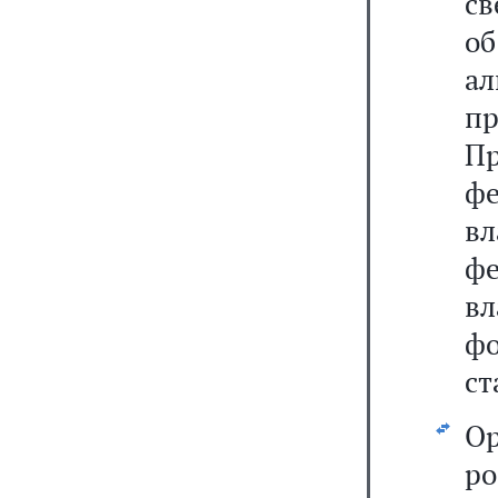
св
о
а
п
Пр
ф
вл
ф
в
ф
ст
О
р