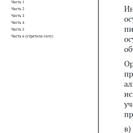
Часть 1
И
Часть 2
Часть 3
о
Часть 4
п
Часть 5
Часть 6 (утратила силу)
о
об
О
п
а
ис
уч
пр
в