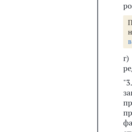
ро
н
в
г
ре
"
з
пр
п
фа