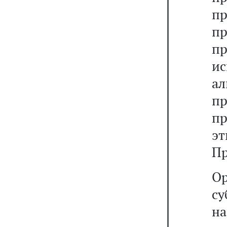
пр
п
п
и
а
п
п
э
Пр
О
с
н