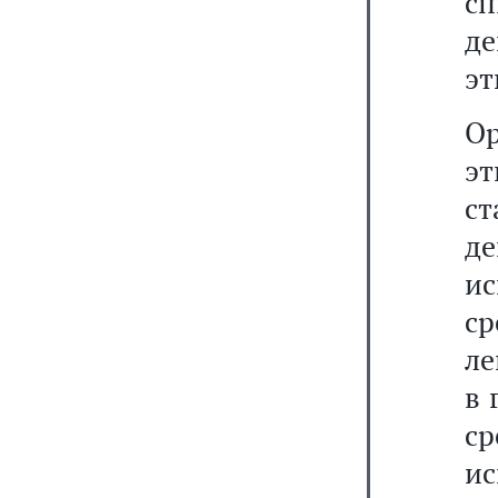
с
д
эт
Ор
э
с
д
ис
с
ле
в 
с
ис