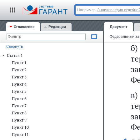
Ф
cистема
с
ГАРАНТ
Например,
Энциклопедия судебной
п
Оглавление
Редакции
Документ
Фе
б
Свернуть
Статья 1
т
Пункт 1
з
Пункт 2
Пункт 3
Фе
Пункт 4
Пункт 5
в
Пункт 6
т
Пункт 7
Пункт 8
з
Пункт 9
Фе
Пункт 10
Пункт 11