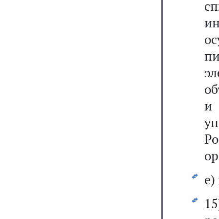
с
и
о
пи
эл
об
и
у
Р
ор
е)
1