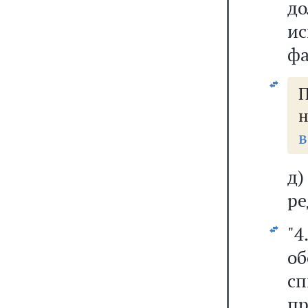
д
и
фа
н
в
д
ре
"4
об
сп
пр