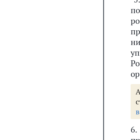
по
р
пр
н
у
Р
ор
А
с
в
6.