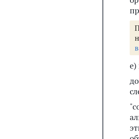
пр
н
в
е)
д
сл
"
ал
эт
о