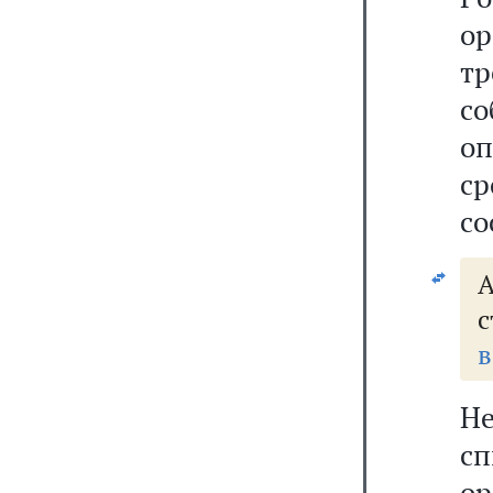
о
т
со
оп
с
со
А
с
в
Не
с
о