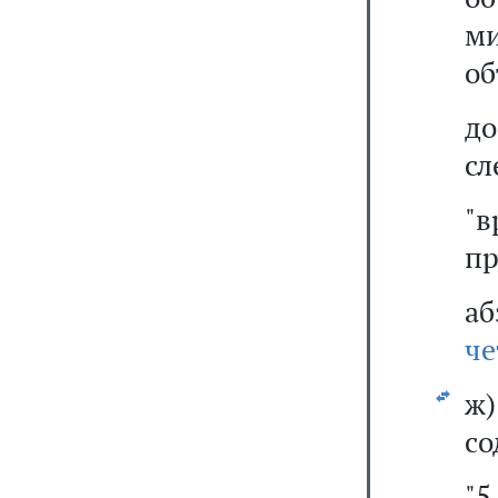
м
об
д
сл
"
пр
а
ч
ж)
со
"5