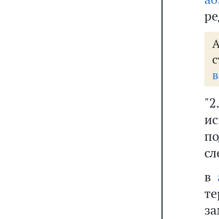
ре
А
с
в
"
ис
п
сл
в
т
з