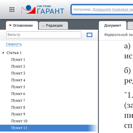
ко
cистема
ГАРАНТ
Например,
Домашняя правовая э
б)
Оглавление
Редакции
Документ
11
а
Свернуть
Статья 1
ис
Пункт 1
Пункт 2
б
Пункт 3
ре
Пункт 4
Пункт 5
"1
Пункт 6
Пункт 7
(
Пункт 8
п
Пункт 9
Пункт 10
с
Пункт 11