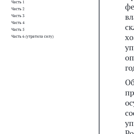
Часть 1
ф
Часть 2
вл
Часть 3
Часть 4
ск
Часть 5
х
Часть 6 (утратила силу)
уп
оп
го
О
пр
о
с
у
Р