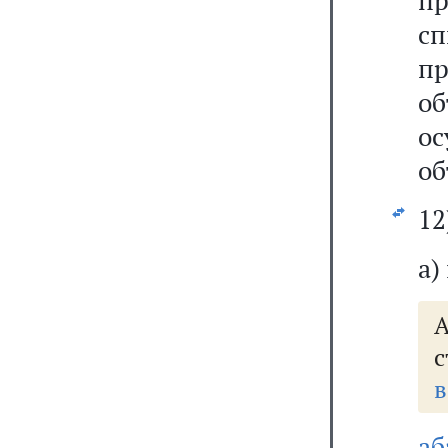
п
с
п
о
ос
об
12
а)
А
с
в
а