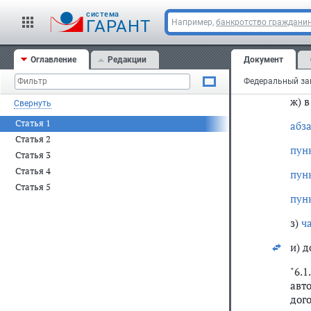
сло
cистема
ГАРАНТ
Например,
банкротство граждани
пос
пере
Оглавление
Редакции
Документ
е)
ч
пер
ж) 
Свернуть
Статья 1
абз
Статья 2
пун
Статья 3
Статья 4
пун
Статья 5
пун
з)
ч
и) 
"6.
авт
дог