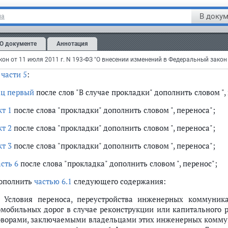
вами "коммуникаций, их эксплуатация в границах", слово "ос
В докум
на
ле слов "для прокладки" дополнить словом ", переноса", с
устройстве, переносе, эксплуатации";
О документе
Аннотация
асть 4
после слов "В случае прокладки" дополнить словом ", пере
енос";
в
части 5
:
ац первый
после слов "В случае прокладки" дополнить словом ",
кт 1
после слова "прокладки" дополнить словом ", переноса";
кт 2
после слова "прокладки" дополнить словом ", переноса";
кт 3
после слова "прокладки" дополнить словом ", переноса";
асть 6
после слова "прокладка" дополнить словом ", перенос";
дополнить
частью 6.1
следующего содержания:
1. Условия переноса, переустройства инженерных коммуник
омобильных дорог в случае реконструкции или капитального 
оворами, заключаемыми владельцами этих инженерных коммун