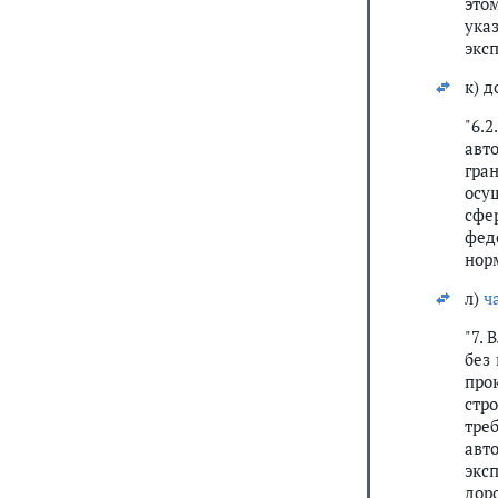
это
ука
эксп
к) 
"6.
авт
гра
осу
сфе
фед
нор
л)
ч
"7.
без 
про
стр
тре
авт
экс
дор