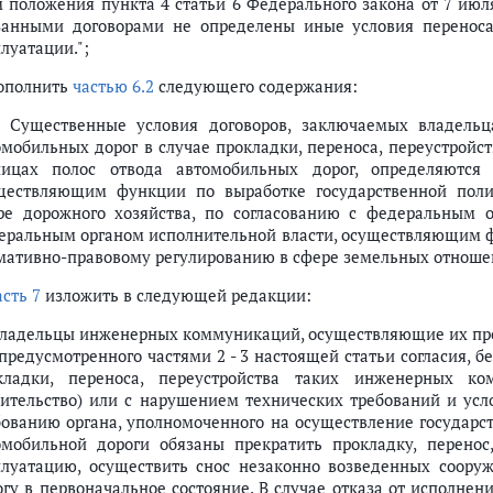
м положения пункта 4 статьи 6 Федерального закона от 7 июл
занными договорами не определены иные условия переноса
луатации.";
дополнить
частью 6.2
следующего содержания:
2. Существенные условия договоров, заключаемых владел
омобильных дорог в случае прокладки, переноса, переустрой
ницах полос отвода автомобильных дорог, определяются
ществляющим функции по выработке государственной поли
ре дорожного хозяйства, по согласованию с федеральным о
еральным органом исполнительной власти, осуществляющим ф
мативно-правовому регулированию в сфере земельных отношен
асть 7
изложить в следующей редакции:
 Владельцы инженерных коммуникаций, осуществляющие их прок
предусмотренного частями 2 - 3 настоящей статьи согласия, бе
кладки, переноса, переустройства таких инженерных к
оительство) или с нарушением технических требований и ус
бованию органа, уполномоченного на осуществление государст
омобильной дороги обязаны прекратить прокладку, перено
плуатацию, осуществить снос незаконно возведенных соору
огу в первоначальное состояние. В случае отказа от исполне