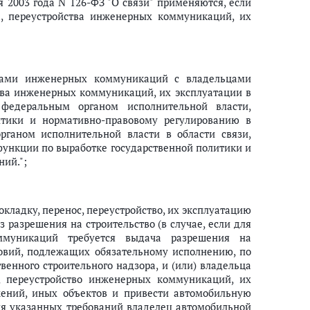
я 2003 года N 126-ФЗ "О связи" применяются, если
, переустройства инженерных коммуникаций, их
ьцами инженерных коммуникаций с владельцами
ства инженерных коммуникаций, их эксплуатации в
 федеральным органом исполнительной власти,
тики и нормативно-правовому регулированию в
рганом исполнительной власти в области связи,
ункции по выработке государственной политики и
ий.";
ладку, перенос, переустройство, их эксплуатацию
з разрешения на строительство (в случае, если для
оммуникаций требуется выдача разрешения на
ловий, подлежащих обязательному исполнению, по
венного строительного надзора, и (или) владельца
с, переустройство инженерных коммуникаций, их
жений, иных объектов и привести автомобильную
ния указанных требований владелец автомобильной