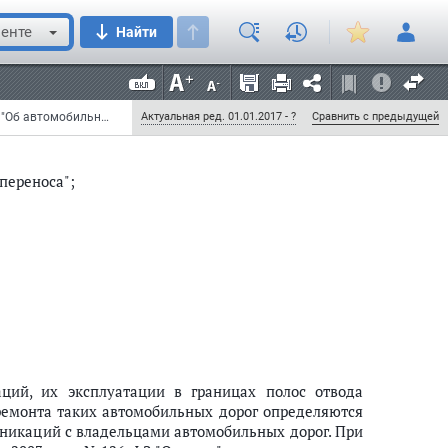
уществляется" заменить словом "осуществляются",
енте
Найти
лова "или переустройстве" заменить словами ",
носа", после слова "прокладка" дополнить словом ",
Федеральный закон от 11 июля 2011 г. N 193-ФЗ "О внесении изменений в Федеральный закон "Об автомобильных дорогах и о дорожной деятельности в Российской Федерации и о внесении изменений в отдельные законодательные акты Российской Федерации" и отдельные законодательные акты Российской Федерации" (с изменениями и дополнениями)
Актуальная ред. 01.01.2017 - ?
Сравнить с предыдущей
 переноса";
аций, их эксплуатации в границах полос отвода
ремонта таких автомобильных дорог определяются
икаций с владельцами автомобильных дорог. При