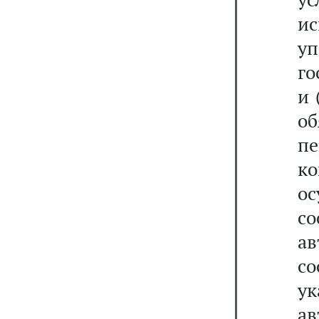
и
у
го
и 
об
п
к
ос
со
ав
со
у
ав