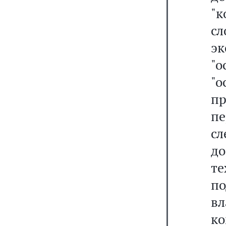
"
с
э
"
"
п
п
сл
д
т
по
в
к