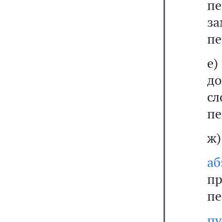
пе
за
пе
е)
до
сл
пе
ж)
а
п
пе
п