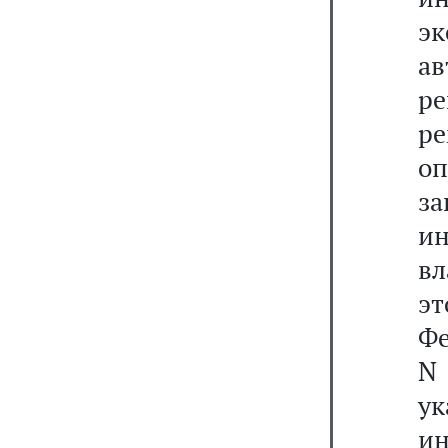
эк
а
р
р
о
з
и
вл
э
Фе
N 
ук
ин