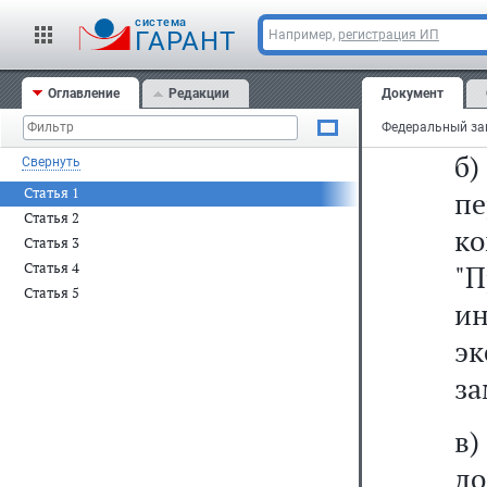
к
cистема
"П
ГАРАНТ
Например,
регистрация ИП
и
Оглавление
Редакции
Документ
эк
б
Свернуть
Статья 1
п
Статья 2
к
Статья 3
Статья 4
"П
Статья 5
и
эк
за
в
до