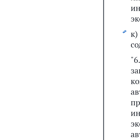
и
эк
к
со
"6
з
к
а
пр
и
эк
а