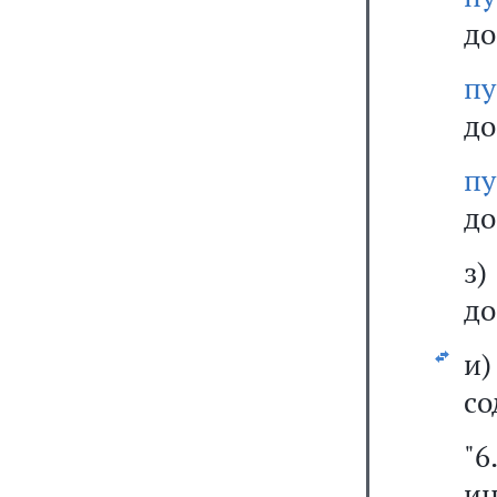
до
п
до
п
до
з
до
и
со
"6
и