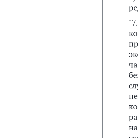
ре
"
к
пр
э
ча
б
сл
п
к
р
на
у