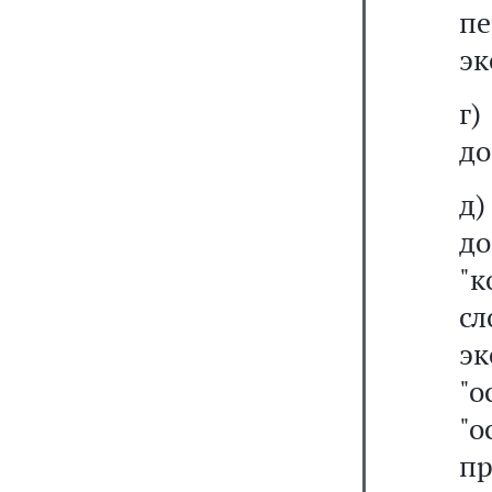
п
эк
г
до
д
до
"
с
э
"
"
п