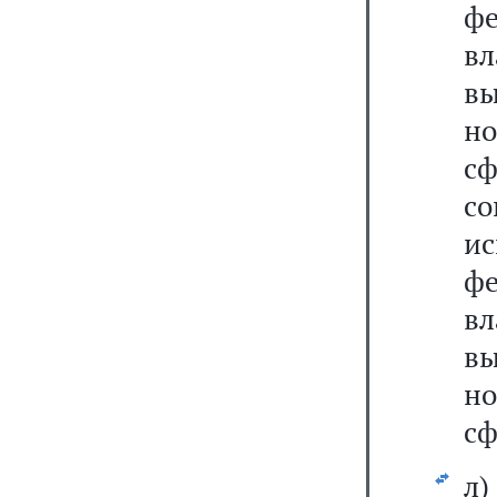
ф
в
вы
но
с
с
ис
ф
в
вы
но
сф
л