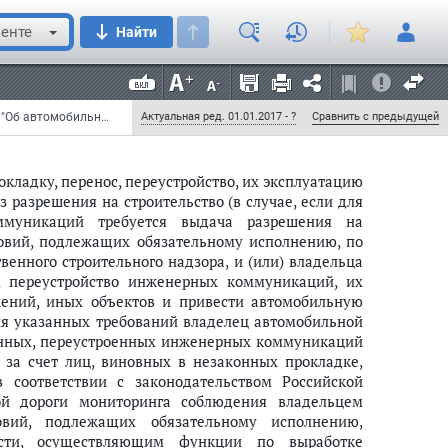
ства инженерных коммуникаций, их эксплуатации в
 федеральным органом исполнительной власти,
енте
Найти
тики и нормативно-правовому регулированию в
рганом исполнительной власти в области связи,
ункции по выработке государственной политики и
ий.";
Федеральный закон от 11 июля 2011 г. N 193-ФЗ "О внесении изменений в Федеральный закон "Об автомобильных дорогах и о дорожной деятельности в Российской Федерации и о внесении изменений в отдельные законодательные акты Российской Федерации" и отдельные законодательные акты Российской Федерации" (с изменениями и дополнениями)
Актуальная ред. 01.01.2017 - ?
Сравнить с предыдущей
ладку, перенос, переустройство, их эксплуатацию
з разрешения на строительство (в случае, если для
оммуникаций требуется выдача разрешения на
ловий, подлежащих обязательному исполнению, по
венного строительного надзора, и (или) владельца
с, переустройство инженерных коммуникаций, их
жений, иных объектов и привести автомобильную
ния указанных требований владелец автомобильной
енных, переустроенных инженерных коммуникаций
за счет лиц, виновных в незаконных прокладке,
в соответствии с законодательством Российской
ой дороги мониторинга соблюдения владельцем
вий, подлежащих обязательному исполнению,
асти, осуществляющим функции по выработке