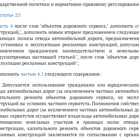
ударственной политики и нормативно-правовому регулированию
статье 25
:
асть 4
после слов "объектов дорожного сервиса," дополнить 
струкций,", дополнить новым вторым предложением следующе
раницах полосы отвода автомобильной дороги, предназначен
 установки и эксплуатации рекламных конструкций, допускае
ановленном гражданским законодательством и земельным
дусмотренных настоящей статьей.", после слов "объектов дор
плуатации рекламных конструкций";
дополнить
частью 4.1
следующего содержания:
1. Допускается использование гражданами или юридически
ода автомобильных дорог (за исключением частных автомобиль
итального ремонта объектов дорожного сервиса, их эксп
струкций на условиях частного сервитута. Полномочия собстве
омобильных дорог (за исключением частных автомобильных до
тных сервитутов осуществляют владельцы автомобильных дорог
тношении земельных участков в границах полос отвода 
онструкции, капитального ремонта объектов дорожного серв
ламных конструкций заключаются по согласованию с органо