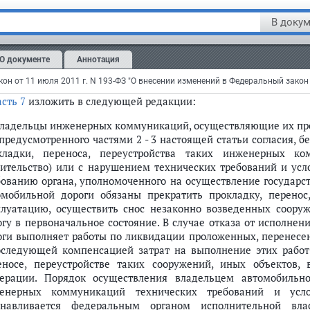
омобильных дорог в случае прокладки, переноса, переустрой
ницах полос отвода автомобильных дорог, определяются
В докум
ществляющим функции по выработке государственной поли
ре дорожного хозяйства, по согласованию с федеральным о
О документе
Аннотация
еральным органом исполнительной власти, осуществляющим ф
мативно-правовому регулированию в сфере земельных отношен
асть 7
изложить в следующей редакции:
 Владельцы инженерных коммуникаций, осуществляющие их прок
предусмотренного частями 2 - 3 настоящей статьи согласия, бе
кладки, переноса, переустройства таких инженерных к
оительство) или с нарушением технических требований и ус
бованию органа, уполномоченного на осуществление государст
омобильной дороги обязаны прекратить прокладку, перено
плуатацию, осуществить снос незаконно возведенных соору
огу в первоначальное состояние. В случае отказа от исполне
оги выполняет работы по ликвидации проложенных, перенес
оследующей компенсацией затрат на выполнение этих работ 
еносе, переустройстве таких сооружений, иных объектов, 
ерации. Порядок осуществления владельцем автомобильн
енерных коммуникаций технических требований и усло
анавливается федеральным органом исполнительной вл