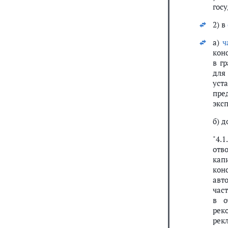
гос
2) в
а)
ч
кон
в г
для
уст
пре
экс
б) 
"4.
отв
кап
кон
авт
час
в о
рек
рек