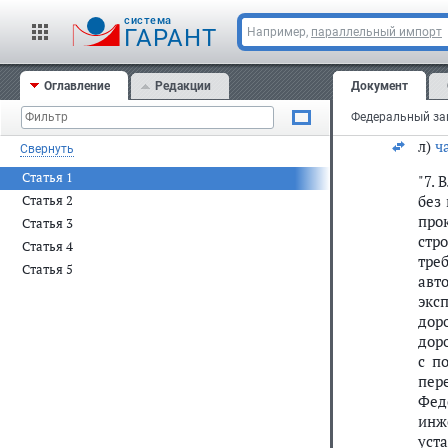
авт
cистема
гра
ГАРАНТ
Например,
параллельный импорт
осу
сфе
Оглавление
Редакции
Документ
фед
нор
л)
ч
Свернуть
Статья 1
"7.
без 
Статья 2
про
Статья 3
стр
Статья 4
тре
Статья 5
авт
экс
дор
дор
с п
пер
Фед
инж
уст