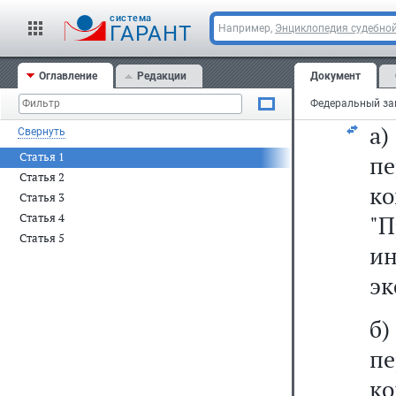
2
cистема
ГАРАНТ
Например,
Энциклопедия судебной
из
Оглавление
Редакции
Документ
1)
а
Свернуть
Статья 1
п
Статья 2
к
Статья 3
Статья 4
"П
Статья 5
и
эк
б
п
к