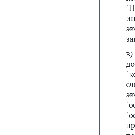
"П
и
эк
за
в
до
"
с
э
"
"
п