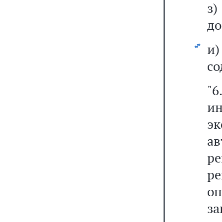
з
до
и
со
"6
и
эк
а
р
р
о
з