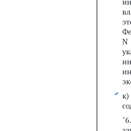
и
вл
э
Фе
N 
ук
ин
и
эк
к
со
"6
з