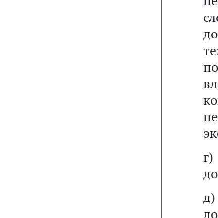
п
сл
д
т
по
в
к
п
эк
г
до
д
до