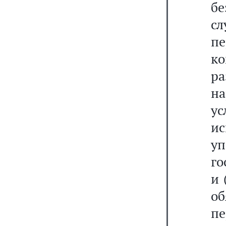
б
сл
п
к
р
на
у
и
у
го
и 
об
п