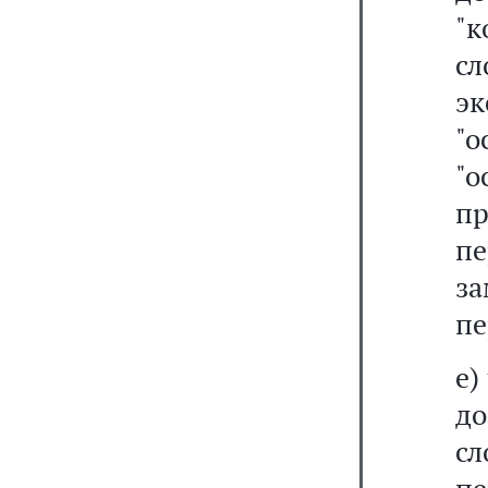
"
с
э
"
"
п
пе
за
пе
е)
до
сл