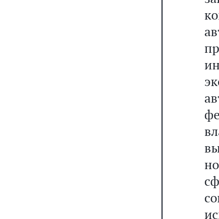
к
а
пр
и
эк
а
ф
в
вы
но
с
с
ис