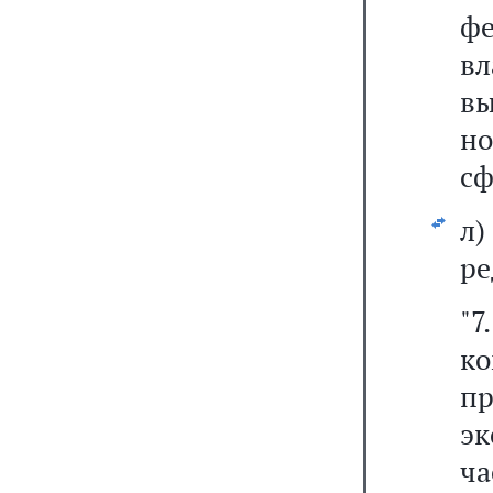
ф
в
вы
но
сф
л
ре
"
к
пр
э
ча