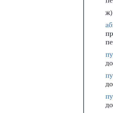
пе
ж)
а
п
пе
п
до
п
до
п
до