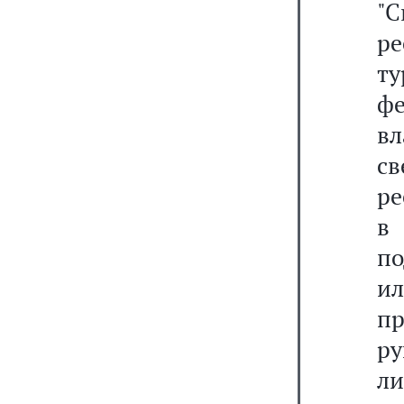
"С
р
т
ф
вл
с
ре
в 
п
и
пр
р
л