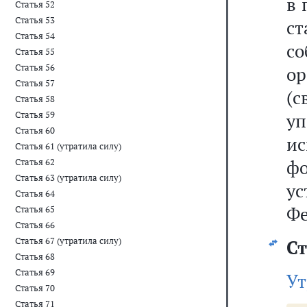
в 
Статья 52
Статья 53
ст
Статья 54
со
Статья 55
Статья 56
о
Статья 57
(
Статья 58
Статья 59
у
Статья 60
ис
Статья 61 (утратила силу)
ф
Статья 62
Статья 63 (утратила силу)
ус
Статья 64
Фе
Статья 65
Статья 66
Статья 67 (утратила силу)
Ст
Статья 68
Статья 69
Ут
Статья 70
Статья 71