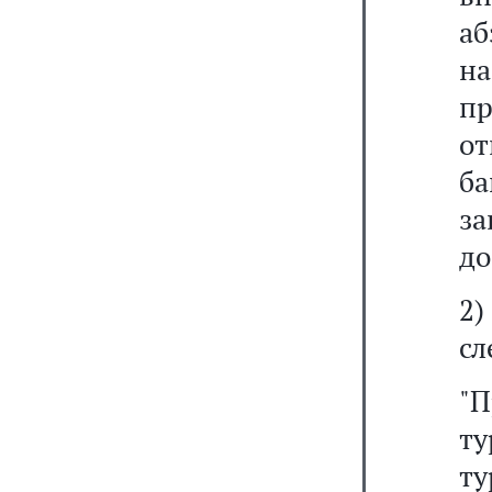
а
н
п
о
ба
з
до
2
сл
"
т
ту