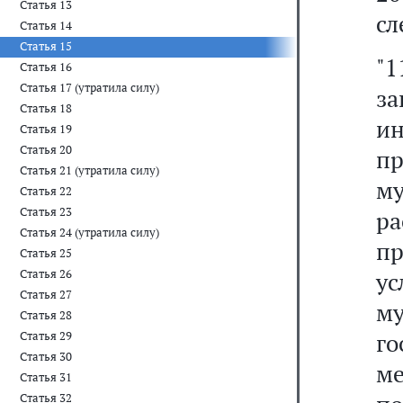
Статья 13
сл
Статья 14
Статья 15
"
Статья 16
Статья 17 (утратила силу)
за
Статья 18
и
Статья 19
Статья 20
п
Статья 21 (утратила силу)
му
Статья 22
Статья 23
р
Статья 24 (утратила силу)
п
Статья 25
Статья 26
у
Статья 27
м
Статья 28
г
Статья 29
Статья 30
м
Статья 31
Статья 32