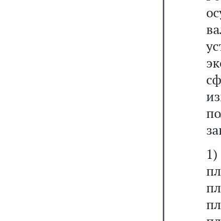
о
ва
у
эк
с
и
п
за
1)
п
пл
п