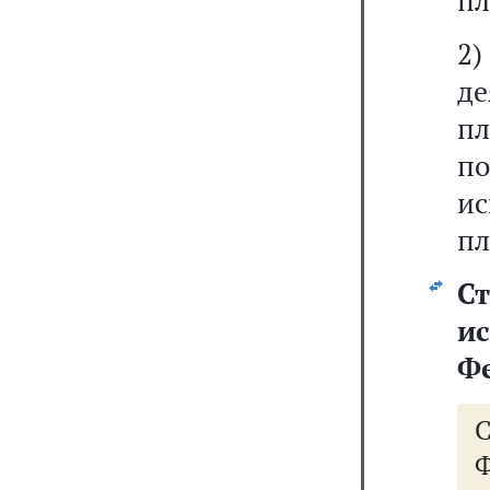
пл
2
д
пл
п
и
пл
С
и
Ф
Ф