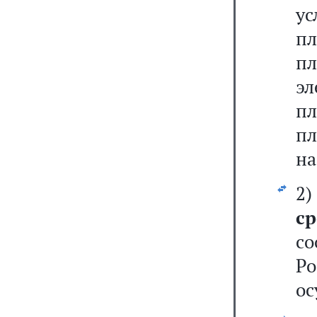
у
п
п
э
пл
пл
на
2
ср
с
Р
ос