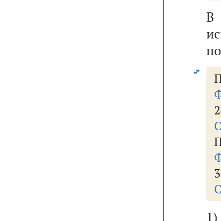
В
и
по
П
Ф
2
С
П
Ф
3
С
1