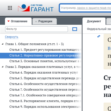
о
cистема
п
ГАРАНТ
Например,
закон о защите прав п
ос
Оглавление
Редакции
Документ
на
Свернуть
С
Глава 1. Общие положения (ст.ст. 1 - 3)
в
Статья 1. Предмет регулирования настоящего Федерального закон
Статья 2. Нормативно-правовое регулирование отношений в нац
Статья 3. Основные понятия, используемые в настоящем Федера
н
Глава 2. Порядок оказания платежных услуг, в том числе осуществлен
Статья 4. Порядок оказания платежных услуг
С
Статья 5. Порядок осуществления перевода денежных средств
Статья 6. Особенности осуществления перевода денежных средств
р
Статья 7. Особенности осуществления перевода электронных ден
н
Статья 7.1. Особенности совершения операций с цифровыми рубл
Статья 8. Распоряжение клиента, порядок его приема к исполнен
Статья 9. Порядок использования электронных средств платежа