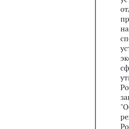
о
п
на
с
у
эк
с
ут
Ро
за
"
ре
Р