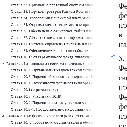
Ф
Статья 22. Признание платежной системы значимой
Статья 23. Порядок проверки Банком России соответствия прави
ф
Статья 24. Требования к значимой платежной системе
пр
Статья 25. Осуществление платежного клиринга и расчета в плат
Статья 26. Обеспечение банковской тайны в платежной системе
в
Статья 27. Обеспечение защиты информации в платежной систем
на
Статья 28. Система управления рисками в платежной системе
Статья 29. Обеспечение исполнения обязательств участников пл
3
Статья 30. Счет гарантийного фонда платежной системы
Глава 4.1. Национальная система платежных карт (ст.ст. 30.1 - 30.6-1)
Ф
Статья 30.1. Организация национальной системы платежных карт
с
Статья 30.2. Порядок образования оператора НСПК
Статья 30.3. Особенности формирования органов управления опе
п
Статья 30.4 (утратила силу)
Ф
Статья 30.5. Участники НСПК
Статья 30.6. Порядок оказания услуг платежной инфраструктуры 
ф
Статья 30.6-1. Предоставление информации о платежных картах, 
п
Глава 4.2. Платформа цифрового рубля (ст.ст. 30.7 - 30.8)
Статья 30.7. Требования к организации и обеспечению функцион
р