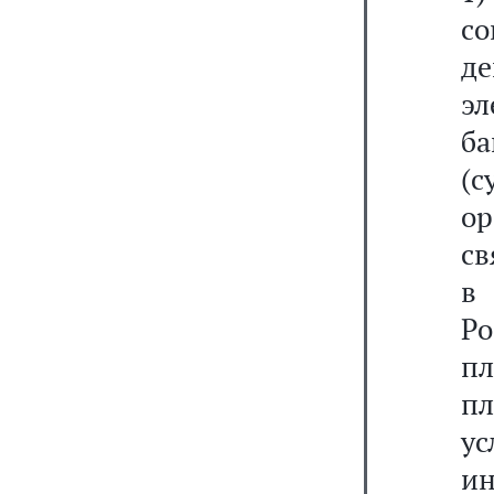
со
де
э
б
(
о
св
в
Р
п
пл
у
и