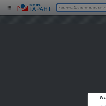
cистема
ГАРАНТ
Например,
Домашняя правовая э
Уве