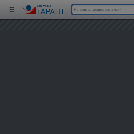
cистема
ГАРАНТ
Например,
делистинг акций