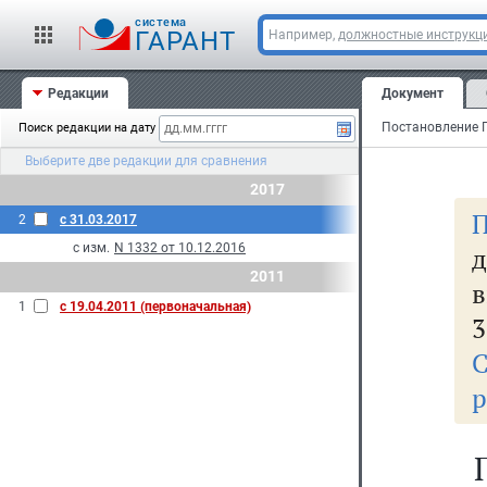
cистема
ГАРАНТ
Например,
должностные инструкц
Редакции
Документ
Поиск редакции на дату
Выберите две редакции для сравнения
2017
П
2
с 31.03.2017
с изм.
N 1332 от 10.12.2016
д
2011
в
1
с 19.04.2011 (первоначальная)
3
С
р