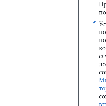
П
по
У
п
п
ко
сл
д
с
М
то
с
вн