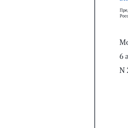
Пре
Рос
Мо
6 
N 