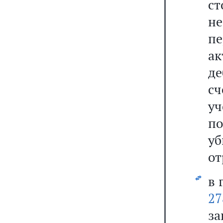
ст
н
пе
а
д
сч
уч
п
у
от
в 
27
за