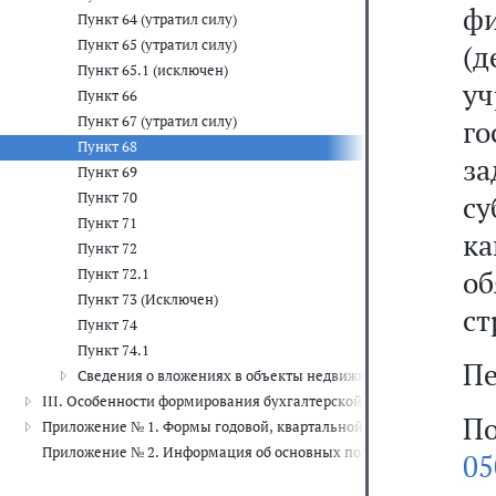
ф
Пункт 64 (утратил силу)
Пункт 65 (утратил силу)
(
Пункт 65.1 (исключен)
у
Пункт 66
Пункт 67 (утратил силу)
г
Пункт 68
з
Пункт 69
Пункт 70
с
Пункт 71
к
Пункт 72
о
Пункт 72.1
Пункт 73 (Исключен)
ст
Пункт 74
Пункт 74.1
Пе
Сведения о вложениях в объекты недвижимого имущества, об 
III. Особенности формирования бухгалтерской отчетности при рео
По
Приложение № 1. Формы годовой, квартальной бухгалтерской отч
Приложение № 2. Информация об основных положениях учетной по
05