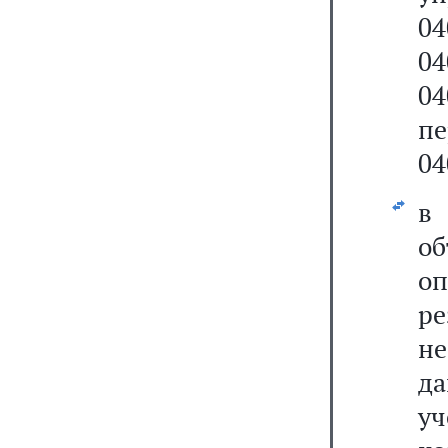
0
0
0
п
04
о
о
р
н
да
у