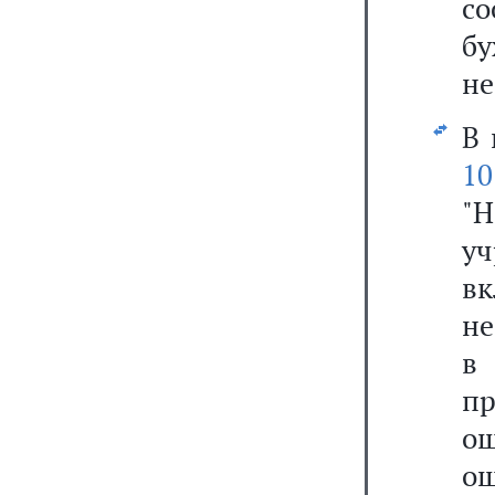
с
бу
не
В 
10
"Н
уч
в
не
в
п
ош
о