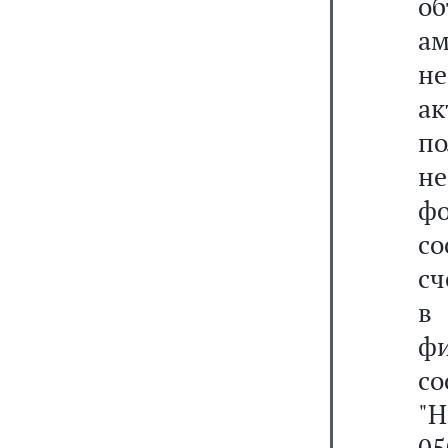
об
ам
не
а
по
н
ф
с
сч
в
ф
со
"Н