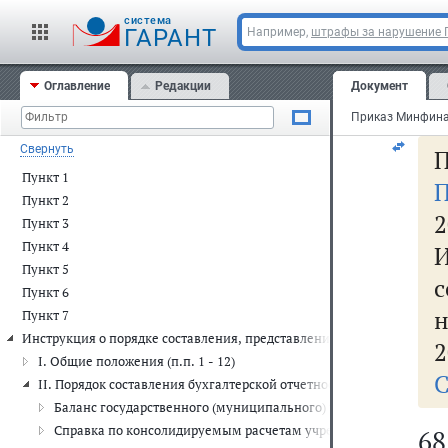
20
cистема
ию
ГАРАНТ
Например,
штрафы за нарушение
Оглавление
Редакции
Документ
С
Свернуть
П
Пункт 1
П
Пункт 2
2
Пункт 3
Пункт 4
Пункт 5
с
Пункт 6
н
Пункт 7
Инструкция о порядке составления, представления годовой, кварт
2
I. Общие положения (п.п. 1 - 12)
С
II. Порядок составления бухгалтерской отчетности учреждением (п.
Баланс государственного (муниципального) учреждения (ф. 05037
Справка по консолидируемым расчетам учреждения (ф. 0503725) 
68