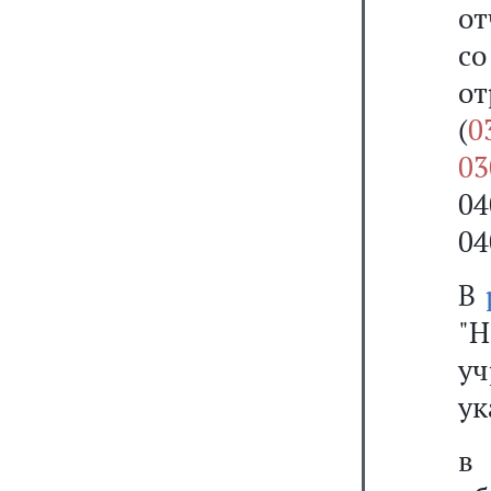
от
с
о
(
0
03
0
04
В
"Н
у
ук