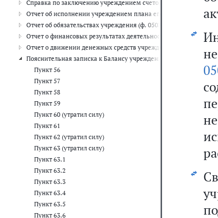
Справка по заключению учреждением счетов бухгалтерского учета
ак
Отчет об исполнении учреждением плана его финансово-хозяйств
Отчет об обязательствах учреждения (ф. 0503738) (п.п. 46 - 49)
И
Отчет о финансовых результатах деятельности учреждения (ф. 050
Отчет о движении денежных средств учреждения (ф. 0503723) (п.
не
Пояснительная записка к Балансу учреждения (ф. 0503760) (п.п. 
05
Пункт 56
Пункт 57
с
Пункт 58
п
Пункт 59
Пункт 60 (утратил силу)
не
Пункт 61
и
Пункт 62 (утратил силу)
Пункт 63 (утратил силу)
ра
Пункт 63.1
Пункт 63.2
С
Пункт 63.3
у
Пункт 63.4
Пункт 63.5
п
Пункт 63.6