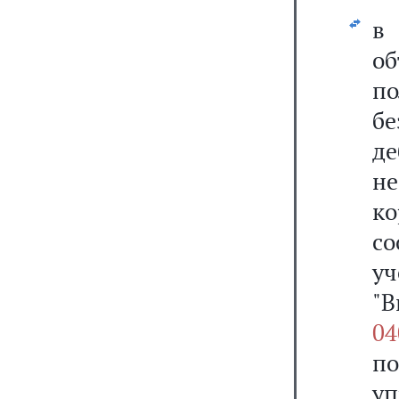
об
п
бе
д
н
к
со
"
04
по
у