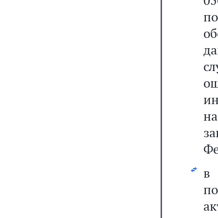
05
по
об
да
с
ош
ин
на
з
Фе
п
а