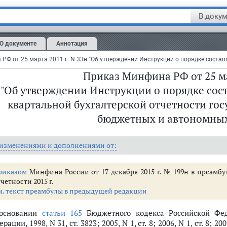
В докум
О документе
Аннотация
Приказ Минфина РФ от 25 ма
"Об утверждении Инструкции о порядке сост
квартальной бухгалтерской отчетности го
бюджетных и автономны
 изменениями и дополнениями от:
риказом
Минфина России от 17 декабря 2015 г. № 199н в преамб
альной бухгалтерской отчетности государственных (муниципальных) бю
четности 2015 г.
м. текст преамбулы в предыдущей редакции
п. 13 - 76)
рганизации или ликвидации учреждения (п.п. 77 - 82)
основании
статьи 165
Бюджетного кодекса Российской Фед
етности
рации, 1998, N 31, ст. 3823; 2005, N 1, ст. 8; 2006, N 1, ст. 8; 2007