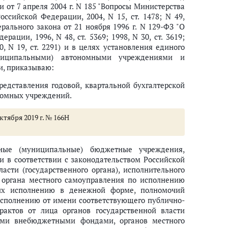
 особенностях ведения учреждением бухгалтерского учета" формы докум
от 7 апреля 2004 г. N 185 "Вопросы Министерства
ссийской Федерации, 2004, N 15, ст. 1478; N 49,
ального закона от 21 ноября 1996 г. N 129-ФЗ "О
ации, 1996, N 48, ст. 5369; 1998, N 30, ст. 3619;
010, N 19, ст. 2291) и в целях установления единого
муниципальными) автономными учреждениями и
, приказываю:
редставления годовой, квартальной бухгалтерской
номных учреждений.
тября 2019 г. № 166Н
нные (муниципальные) бюджетные учреждения,
 в соответствии с законодательством Российской
сти (государственного органа), исполнительного
, органа местного самоуправления по исполнению
их исполнению в денежной форме, полномочий
исполнению от имени соответствующего публично-
рактов от лица органов государственной власти
нными внебюджетными фондами, органов местного