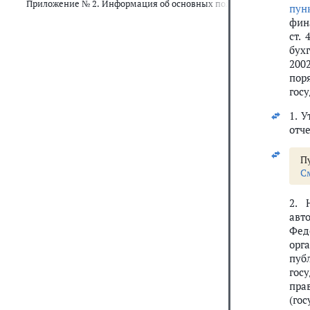
Приложение № 2. Информация об основных положениях учетной по
пун
фин
ст. 
бухг
2002
пор
гос
1. 
отч
Пу
С
2. 
авт
Фед
орг
пуб
гос
пра
(го