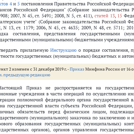
литики учреждения, подлежащая раскрытию в Таблице № 4 "Сведения об
ктов 4
и
5
постановления Правительства Российской Федерации 
ансов Российской Федерации" (Собрание законодательства Ро
4908; 2007, N 45, ст. 5491; 2008, N 5, ст. 411),
статей 13
,
15
Федер
алтерском учете" (Собрание законодательства Российской Федер
, N 13, ст. 1179; 2006, N 45, ст. 4635; 2009, N 48, ст. 5711; 2
ядка составления, представления государственными (
ударственными (муниципальными) бюджетными учреждениями
Утвердить прилагаемую
Инструкцию
о порядке составления, п
етности государственных (муниципальных) бюджетных и авто
нкт 2 изменен с 31 декабря 2019 г. -
Приказ
Минфина России от 16 ок
м. предыдущую редакцию
Настоящий Приказ не распространяется на государстве
ономные учреждения в части операций по осуществлению ими
ерации полномочий федерального органа государственной вла
ана государственной власти субъекта Российской Федерации
личных обязательств перед физическим лицом, подлежащ
ударственного (муниципального) заказчика по заключению и 
вового образования государственных (муниципальных) конт
сударственных органов), органов управления государстве