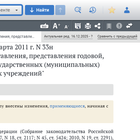
енте
Найти
Приказ Минфина РФ от 25 марта 2011 г. N 33н "Об утверждении Инструкции о порядке составления, представления годовой, квартальной бухгалтерской отчетности государственных (муниципальных) бюджетных и автономных учреждений" (с изменениями и дополнениями)
Актуальная ред. 16.12.2025 - ?
Сравнить с предыдущей
рта 2011 г. N 33н
авления, представления годовой,
сударственных (муниципальных)
х учреждений"
улу внесены изменения,
применяющиеся
, начиная с
джетных и автономных учреждений
ерации (Собрание законодательства Российской
, N 18, ст. 2117; N 45, ст. 5424; 2010, N 19, ст. 2291),