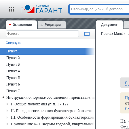
cистема
ГАРАНТ
Например,
опционный договор
Оглавление
Редакции
Документ
Свернуть
Пункт 1
Пункт 2
Пункт 3
Пункт 4
Пункт 5
С
Пункт 6
Пункт 7
П
Инструкция о порядке составления, представления годовой, кварт
от
I. Общие положения (п.п. 1 - 12)
С
II. Порядок составления бухгалтерской отчетности учреждением (п.
III. Особенности формирования бухгалтерской отчетности при рео
На 
Приложение № 1. Формы годовой, квартальной бухгалтерской отч
Феде