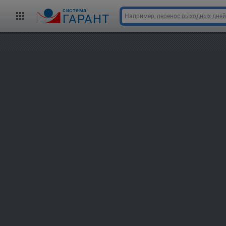
cистема
ГАРАНТ
Например,
перенос выходных дней