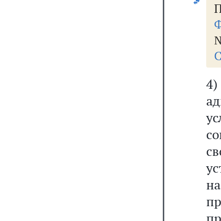
П
Ф
№
С
4
а
у
с
с
у
на
п
пр