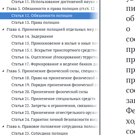
Статья 11. Использование достижений науки и техники, соврем
пи
Глава 3. Обязанности и права полиции (ст.ст. 12 - 13)
Статья 12. Обязанности полиции
об
Статья 13. Права полиции
о
Глава 4. Применение полицией отдельных мер государственного прину
с
Статья 14. Задержание
Статья 15. Проникновение в жилые и иные помещения, на земель
п
Статья 15.1. Вскрытие транспортного средства
п
Статья 16. Оцепление (блокирование) территорий, жилых помещен
Статья 17. Формирование и ведение банков данных о гражданах
п
Глава 5. Применение физической силы, специальных средств и огнестр
п
Статья 18. Право на применение физической силы, специальных с
Статья 19. Порядок применения физической силы, специальных ср
с
Статья 20. Применение физической силы
з
Статья 21. Применение специальных средств
Статья 22. Запреты и ограничения, связанные с применением сп
Фе
Статья 23. Применение огнестрельного оружия
хо
Статья 24. Гарантии личной безопасности вооруженного сотрудни
Глава 6. Правовое положение сотрудника полиции (ст.ст. 25 - 33)
с
Статья 25. Сотрудник полиции