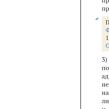
п
пр
П
Ф
1
С
3
п
а
н
на
ли