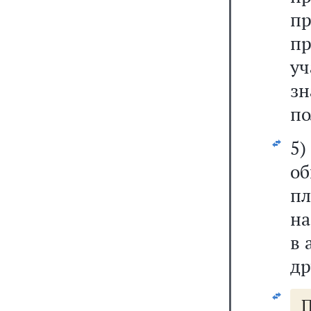
п
п
у
зн
по
5)
о
пл
на
в 
др
П