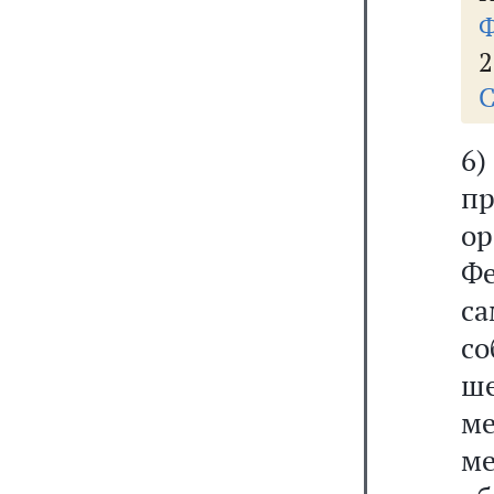
Ф
2
С
6
п
о
Ф
с
с
ш
м
ме