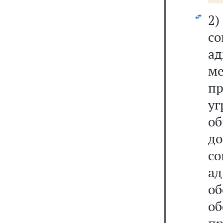
2)
с
а
м
п
у
о
д
с
а
о
о