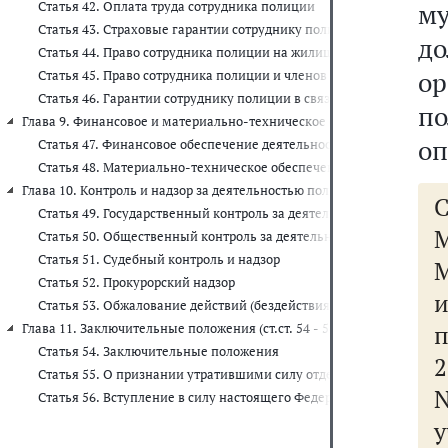
му
Статья 42. Оплата труда сотрудника полиции
Статья 43. Страховые гарантии сотруднику полиции и выплаты в
д
Статья 44. Право сотрудника полиции на жилищное обеспечение
о
Статья 45. Право сотрудника полиции и членов его семьи на мед
Статья 46. Гарантии сотруднику полиции в связи с прохождением
п
Глава 9. Финансовое и материально-техническое обеспечение деятельн
оп
Статья 47. Финансовое обеспечение деятельности полиции
Статья 48. Материально-техническое обеспечение деятельности 
Глава 10. Контроль и надзор за деятельностью полиции (ст.ст. 49 - 53)
Статья 49. Государственный контроль за деятельностью полиции
М
Статья 50. Общественный контроль за деятельностью полиции
Статья 51. Судебный контроль и надзор
М
Статья 52. Прокурорский надзор
и
Статья 53. Обжалование действий (бездействия) сотрудника поли
п
Глава 11. Заключительные положения (ст.ст. 54 - 56)
Статья 54. Заключительные положения
Статья 55. О признании утратившими силу отдельных законодате
N
Статья 56. Вступление в силу настоящего Федерального закона
у