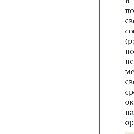
и 
п
с
с
(
п
п
ме
св
ср
о
н
ор