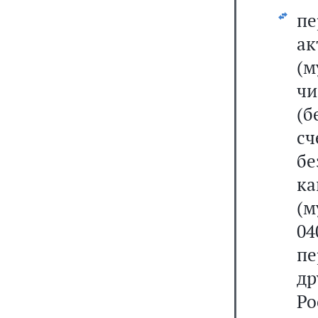
п
ак
(
чи
(б
с
б
ка
(
04
пе
д
Р