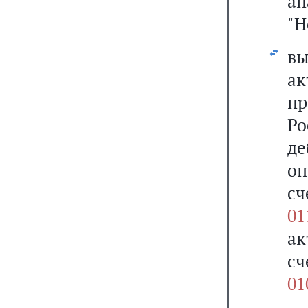
а
"Н
в
ак
п
Ро
д
оп
с
01
а
с
01