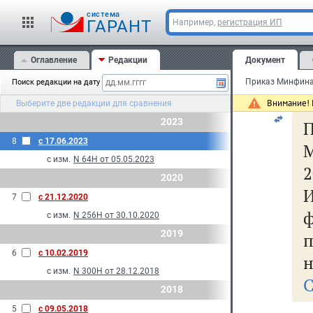
о
cистема
ГАРАНТ
Например,
регистрация ИП
со
уч
Оглавление
Редакции
Документ
Поиск редакции на дату
ак
Внимание! 
Выберите две редакции для сравнения
2023
П
8
с 17.06.2023
с изм.
N 64Н от 05.05.2023
2
2020
7
с 21.12.2020
с изм.
N 256Н от 30.10.2020
2019
6
с 10.02.2019
н
с изм.
N 300Н от 28.12.2018
С
2018
5
с 09.05.2018