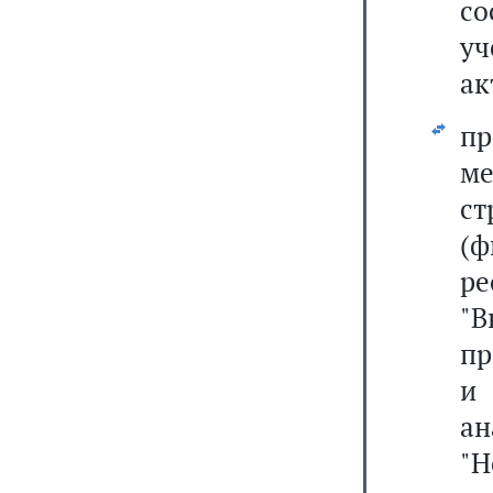
со
уч
ак
пр
м
с
(
ре
"
пр
и
а
"Н