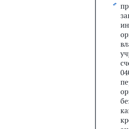
п
за
ин
ор
вл
уч
с
04
пе
ор
б
к
к