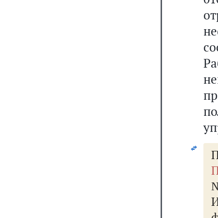
от
н
со
Ра
н
пр
по
уп
П
П