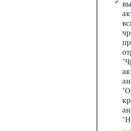
в
а
вс
чр
п
от
"Ч
а
а
"О
к
а
"Н