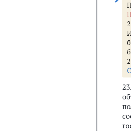
П
П
2
б
2
С
23
о
по
со
г