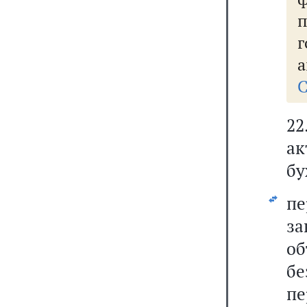
а
С
22
а
бу
п
за
о
бе
пе