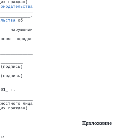
щих граждан)
конодательства
______________
_____________,
ельства
 об
о    нарушении
енном  порядке
______________
 _________
 (подпись)
 _________
 (подпись)
201_ г.
______________
жностного лица
щих граждан)
Приложение
ии