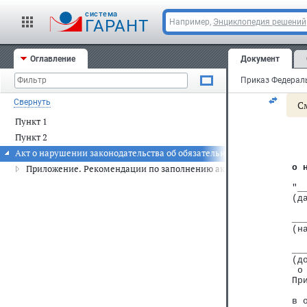
Пре
cистема
ГАРАНТ
Например,
Энциклопедия решений
Зар
Оглавление
Документ
Рег
Свернуть
С
Пункт 1
Пункт 2
Акт о нарушении законодательства об обязательном медицинском с
   
 о 
Приложение. Рекомендации по заполнению акта о нарушении зак
 "_
 (д
 __
 (н
   
 __
 (д
  о
 Пр
   
 в 