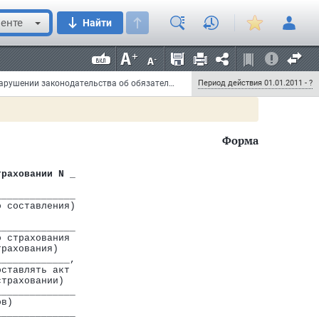
А. Юрин
енте
Найти
Приказ Федерального фонда ОМС от 1 декабря 2010 г. N 229 "Об утверждении формы акта о нарушении законодательства об обязательном медицинском страховании"
Период действия 01.01.2011 - ?
Форма
траховании N _
______________
о составления)
______________
о страхования
трахования)
_____________,
оставлять акт
страховании)
______________
ов)
______________