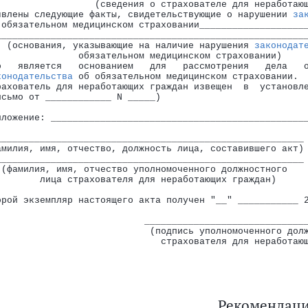
                  (сведения о страхователе для неработаю
явлены следующие факты, свидетельствующие о нарушении 
за
 обязательном медицинском страховании___________________
________________________________________________________
  (основания, указывающие на наличие нарушения 
законодат
               обязательном медицинском страховании)
о   является   основанием   для   рассмотрения   дела   
конодательства
 об обязательном медицинском страховании.
рахователь для неработающих граждан извещен  в  установл
исьмо от ____________ N _____)
иложение: ______________________________________________
________________________________________________________
амилия, имя, отчество, должность лица, составившего акт)
________________________________________________________
 (фамилия, имя, отчество уполномоченного должностного   
        лица страхователя для неработающих граждан)
орой экземпляр настоящего акта получен "__" ___________ 
                           _____________________________
                            (подпись уполномоченного дол
                              страхователя для неработаю
Рекомендац