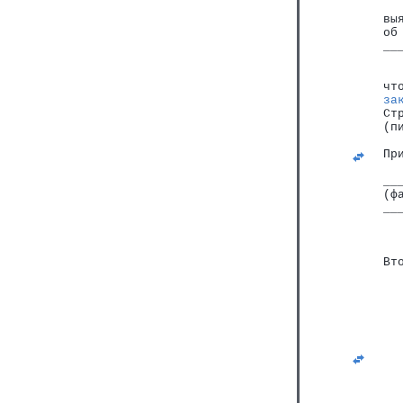
   
 вы
 об
 __
   
   
 чт
за
 Ст
 (п
 Пр
 __
 (ф
 __
   
   
 Вт
   
   
   