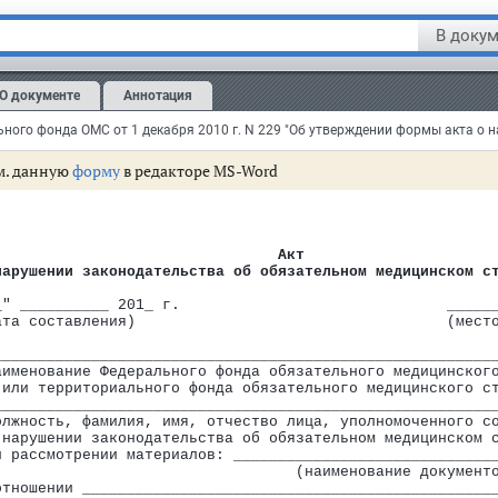
дседатель
В докум
егистрировано в Минюсте РФ 24 декабря 2010 г.
О документе
Аннотация
истрационный N 19370
м. данную
форму
в редакторе MS-Word
траховании
                                Акт
нарушении законодательства об обязательном медицинском с
онодательства об обязательном медицинском страховании
_" __________ 201_ г.                              _____
ата составления)                                   (мест
________________________________________________________
аименование Федерального фонда обязательного медицинског
 или территориального фонда обязательного медицинского с
________________________________________________________
олжность, фамилия, имя, отчество лица, уполномоченного с
 нарушении законодательства об обязательном медицинском 
и рассмотрении материалов: _____________________________
                                  (наименование документ
отношении ______________________________________________