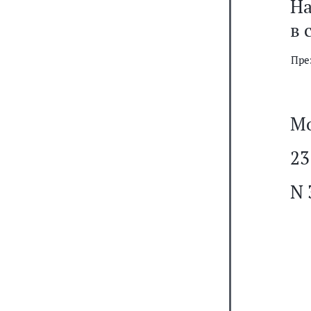
На
в 
Пре
Мо
23
N 