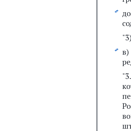
д
со
"3
в
ре
"
ко
п
Ро
в
шт