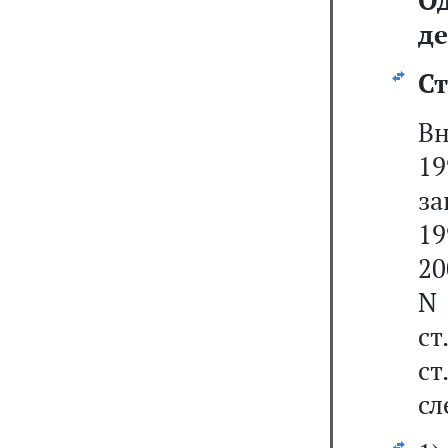
О
де
Ст
В
19
за
19
20
N 
ст
ст
сл