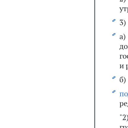
ут
3)
а
д
го
и 
б)
п
ре
"
гр