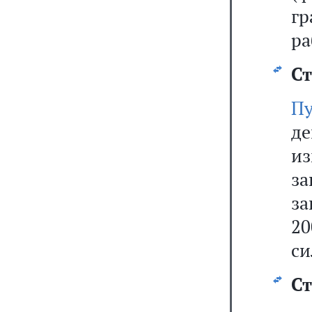
г
ра
Ст
П
де
из
з
за
20
си
Ст