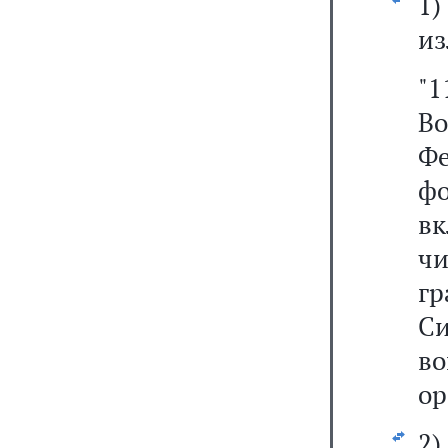
1
из
"
В
Ф
ф
в
ч
г
С
в
ор
2