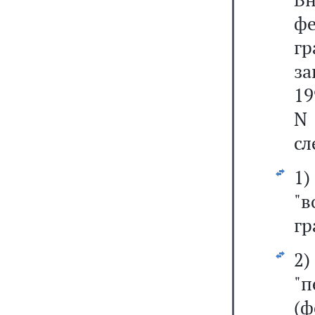
ф
г
за
19
N 
сл
1
"в
гр
2
"
(