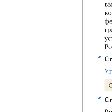
вы
к
ф
г
у
Ро
Ст
Ут
С
Ст
В