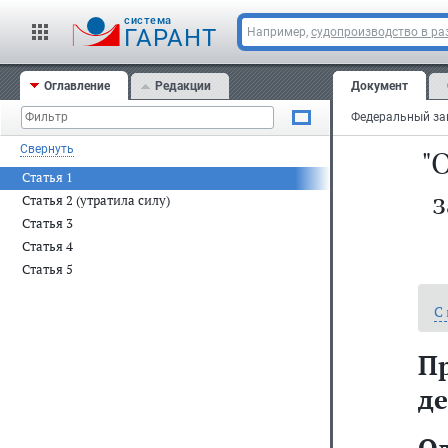
cистема
ГАРАНТ
Например,
судопроизводство в ра
Оглавление
Редакции
Документ
Свернуть
"
Статья 1
з
Статья 2 (утратила силу)
Статья 3
Статья 4
Статья 5
С
П
де