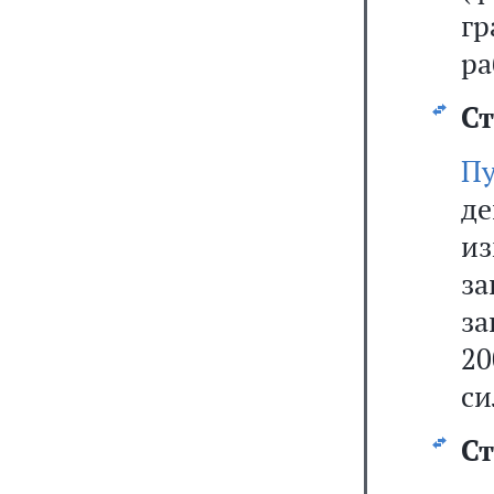
г
ра
Ст
П
де
из
з
за
20
си
Ст