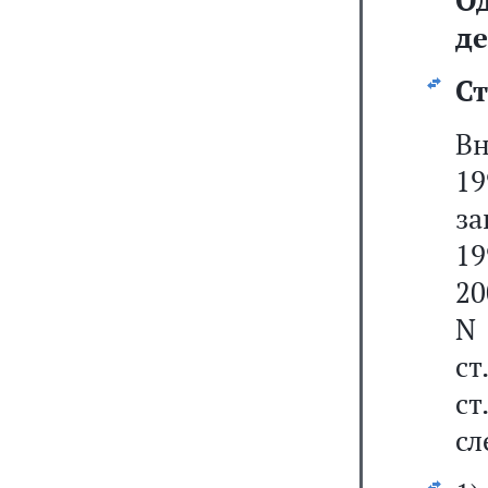
О
де
Ст
В
19
за
19
20
N 
ст
ст
сл