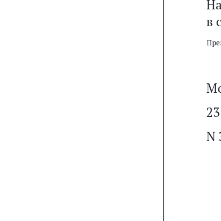
На
в 
Пре
Мо
23
N 