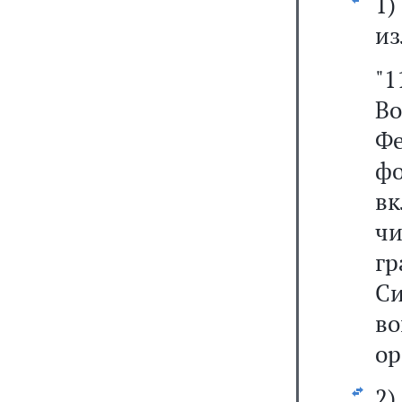
1
из
"
В
Ф
ф
в
ч
г
С
в
ор
2