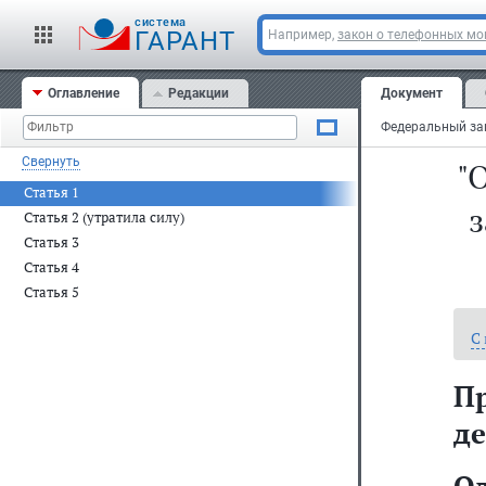
cистема
ГАРАНТ
Например,
закон о телефонных м
Оглавление
Редакции
Документ
Свернуть
"
Статья 1
з
Статья 2 (утратила силу)
Статья 3
Статья 4
Статья 5
С
П
де