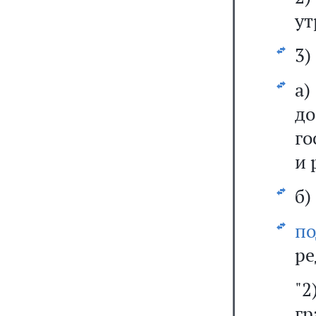
ут
3)
а
д
го
и 
б)
п
ре
"
гр