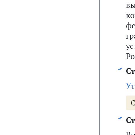
вы
к
ф
г
у
Ро
Ст
Ут
С
Ст
В