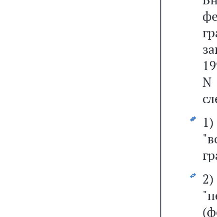
ф
г
за
19
N 
сл
1
"в
гр
2
"
(