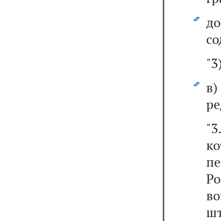
д
со
"3
в
ре
"
ко
п
Ро
в
шт