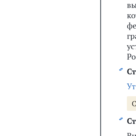
вы
к
ф
г
у
Ро
Ст
Ут
С
Ст
В