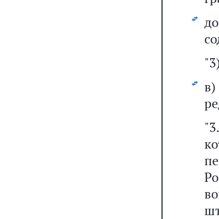
д
со
"3
в
ре
"
ко
п
Ро
в
шт