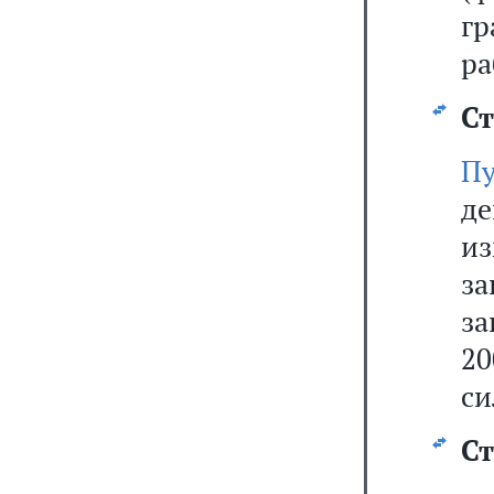
г
ра
Ст
П
де
из
з
за
20
си
Ст