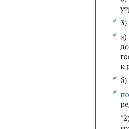
ут
3)
а
д
го
и 
б)
п
ре
"
гр