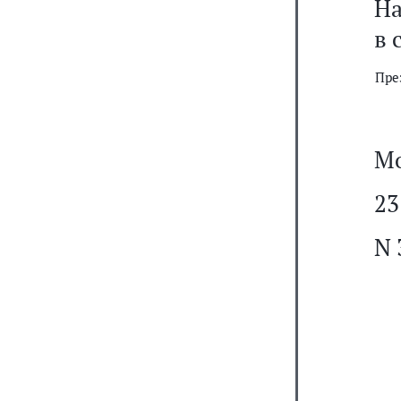
На
в 
Пре
Мо
23
N 