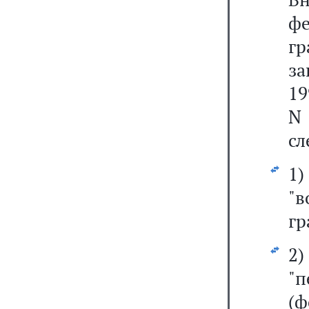
ф
г
за
19
N 
сл
1
"в
гр
2
"
(