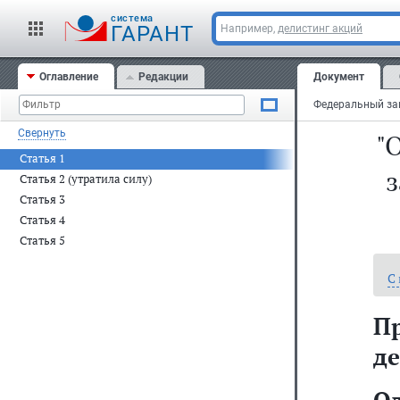
cистема
ГАРАНТ
Например,
делистинг акций
Оглавление
Редакции
Документ
Свернуть
"
Статья 1
з
Статья 2 (утратила силу)
Статья 3
Статья 4
Статья 5
С
П
де