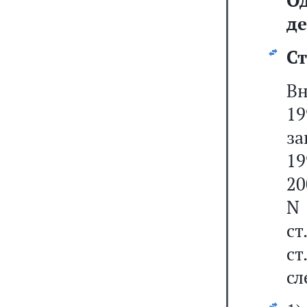
О
де
Ст
В
19
за
19
20
N 
ст
ст
сл