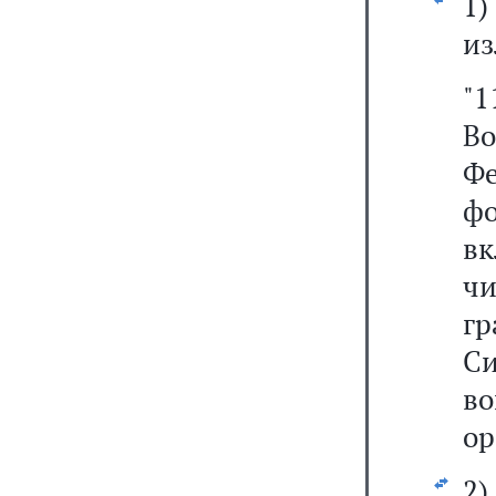
1
из
"
В
Ф
ф
в
ч
г
С
в
ор
2