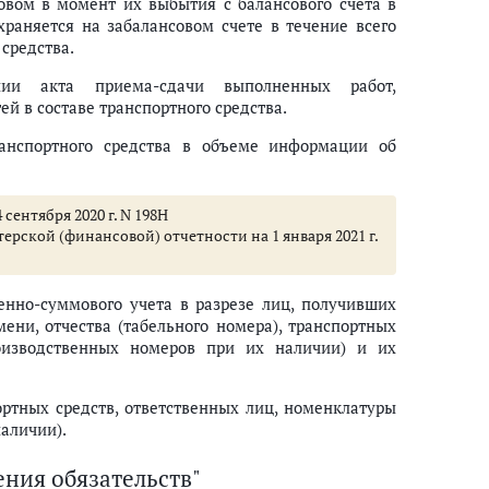
вом в момент их выбытия с балансового счета в
раняется на забалансовом счете в течение всего
 средства.
нии акта приема-сдачи выполненных работ,
 в составе транспортного средства.
ранспортного средства в объеме информации об
сентября 2020 г. N 198Н
рской (финансовой) отчетности на 1 января 2021 г.
енно-суммового учета в разрезе лиц, получивших
ени, отчества (табельного номера), транспортных
оизводственных номеров при их наличии) и их
ортных средств, ответственных лиц, номенклатуры
аличии).
ения обязательств"