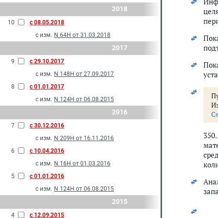
Инф
2018
цел
пери
10
с 08.05.2018
с изм.
N 64Н от 31.03.2018
Пок
под
2017
9
с 29.10.2017
Пок
уст
с изм.
N 148Н от 27.09.2017
8
с 01.01.2017
Пу
с изм.
N 124Н от 06.08.2015
И
2016
С
7
с 30.12.2016
350
с изм.
N 209Н от 16.11.2016
мат
6
с 10.04.2016
сре
коли
с изм.
N 16Н от 01.03.2016
5
с 01.01.2016
Ана
с изм.
N 124Н от 06.08.2015
зап
2015
4
с 12.09.2015