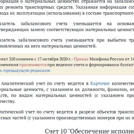
ормация о материальных ценностях отражается на забалансо
ях ремонта транспортных средств. Указанная информация сох
ода их эксплуатации (использования) в составе транспортного
азатель забалансового счета уменьшается на основа
тверждающих замену соответствующих материальных ценностей
азатель забалансового счета уменьшается при выбытии т
ановленных на него материальных ценностей.
нкт 350 изменен с 17 октября 2020 г. -
Приказ
Минфина России от 14 
зменения
применяются
при ведении учета и формировании бухгалте
м. предыдущую редакцию
. Аналитический учет по счету ведется в
Карточке
количеств
ериальные ценности, с указанием их должности, фамилии, им
дств, по видам материальных ценностей (с указанием пр
честву.
литический учет по счету ведется в разрезе объектов трансп
асных частей (с указанием производственных номеров при их н
Счет 10 "Обеспечение исполн