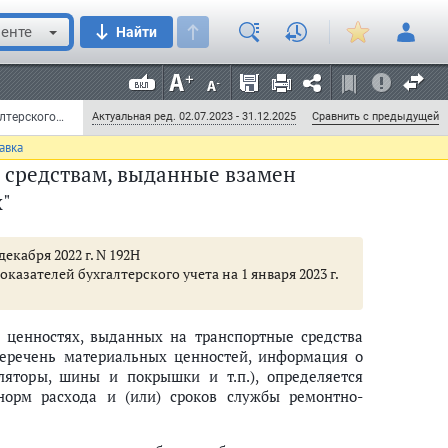
енте
мового учета материальных ценностей в разрезе
Найти
по видам путевок, их количеству и номинальной
(по наименованию, номеру, серии), контрагентов
Приказ Минфина РФ от 1 декабря 2010 г. N 157н "Об утверждении Единого плана счетов бухгалтерского учета для органов государственной власти (государственных органов), органов местного самоуправления, органов управления государственными внебюджетными фондами, государственных академий наук, государственных (муниципальных) учреждений и Инструкции по его применению" (с изменениями и дополнениями) (документ не действует)
Актуальная ред. 02.07.2023 - 31.12.2025
Сравнить с предыдущей
енных лиц, мест хранения.
авка
м средствам, выданные взамен
"
екабря 2022 г. N 192Н
азателей бухгалтерского учета на 1 января 2023 г.
 ценностях, выданных на транспортные средства
Перечень материальных ценностей, информация о
ляторы, шины и покрышки и т.п.), определяется
норм расхода и (или) сроков службы ремонтно-