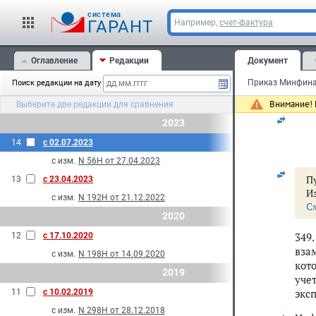
cистема
ГАРАНТ
348
Например,
счет-фактура
отв
стои
Оглавление
Редакции
Документ
Ана
Поиск редакции на дату
(ор
Внимание! 
Выберите две редакции для сравнения
2023
14
с 02.07.2023
с изм.
N 56Н от 27.04.2023
Пу
13
с 23.04.2023
И
с изм.
N 192Н от 21.12.2022
С
2020
349
12
с 17.10.2020
вза
с изм.
N 198Н от 14.09.2020
кот
2019
уче
экс
11
с 10.02.2019
с изм.
N 298Н от 28.12.2018