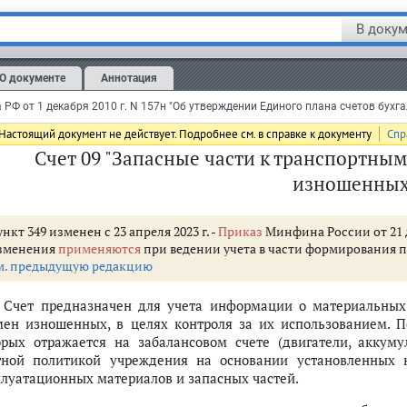
В докум
. Аналитический учет ведется в
Карточке
количественно-сум
етственных за их хранение и выдачу лиц, мест хранения 
мости (условной оценке).
О документе
Аннотация
литический учет по счету ведется в разрезе видов путевок 
ганизаций, передавших путевки), правовых оснований, ответств
Настоящий документ не действует. Подробнее см. в справке к документу
Спр
Счет 09 "Запасные части к транспортны
изношенных
нкт 349 изменен с 23 апреля 2023 г. -
Приказ
Минфина России от 21 д
зменения
применяются
при ведении учета в части формирования пок
м. предыдущую редакцию
. Счет предназначен для учета информации о материальных
мен изношенных, в целях контроля за их использованием. 
орых отражается на забалансовом счете (двигатели, аккуму
тной политикой учреждения на основании установленных 
плуатационных материалов и запасных частей.