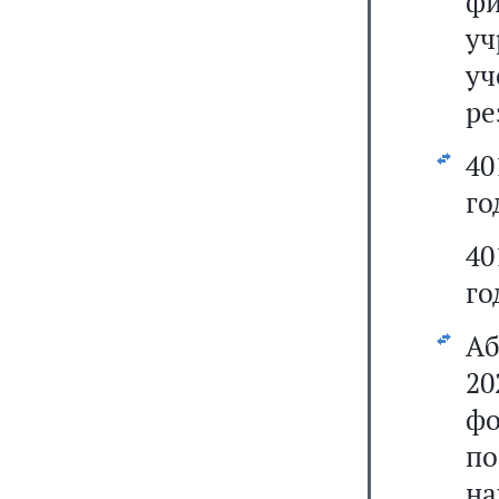
фи
уч
у
ре
4
го
40
го
Аб
2
ф
п
на