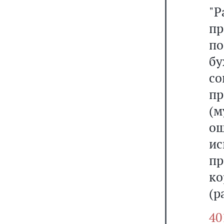
"
пр
по
бу
с
пр
(м
ош
и
пр
к
(р
40