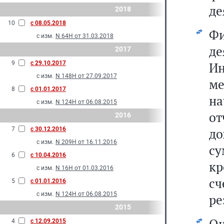
де
2018
10
с 08.05.2018
Ф
с изм.
N 64Н от 31.03.2018
д
2017
9
с 29.10.2017
Ин
с изм.
N 148Н от 27.09.2017
м
8
с 01.01.2017
на
с изм.
N 124Н от 06.08.2015
о
2016
7
с 30.12.2016
до
с изм.
N 209Н от 16.11.2016
су
6
с 10.04.2016
кр
с изм.
N 16Н от 01.03.2016
с
5
с 01.01.2016
с изм.
N 124Н от 06.08.2015
ре
2015
О
4
с 12.09.2015