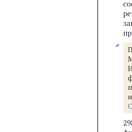
с
ре
за
пр
П
М
н
С
29