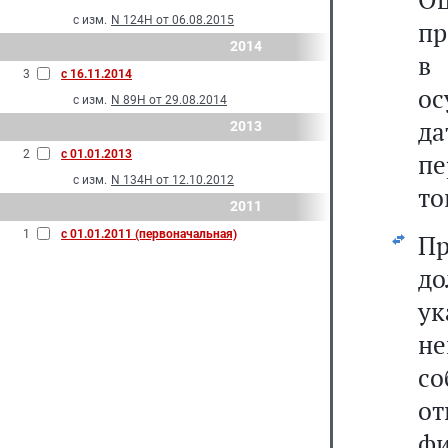
с изм.
N 124Н от 06.08.2015
пр
2014
в
3
с 16.11.2014
ос
с изм.
N 89Н от 29.08.2014
да
2013
2
с 01.01.2013
пе
с изм.
N 134Н от 12.10.2012
то
2011
1
с 01.01.2011 (первоначальная)
Пр
д
у
не
со
о
ф