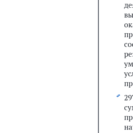
де
в
ок
п
с
ре
ум
у
пр
29
с
п
н