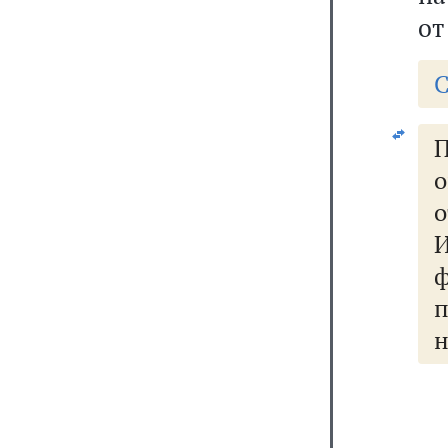
от
С
о
о
н