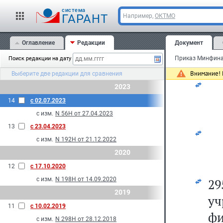
фи
cистема
ГАРАНТ
Например,
ОКТМО
пе
29
Оглавление
Редакции
Документ
Жу
Поиск редакции на дату
Внимание! 
Выберите две редакции для сравнения
2023
14
с 02.07.2023
с изм.
N 56Н от 27.04.2023
13
с 23.04.2023
с изм.
N 192Н от 21.12.2022
2020
12
с 17.10.2020
с изм.
N 198Н от 14.09.2020
2
2019
у
11
с 10.02.2019
ф
с изм.
N 298Н от 28.12.2018