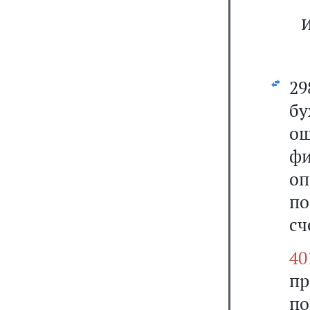
2
бу
о
фи
оп
п
сч
40
пр
п