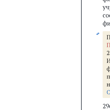
у
с
фи
П
П
2
н
С
2