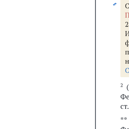
С
П
2
н
С
2
(
Фе
ст
**