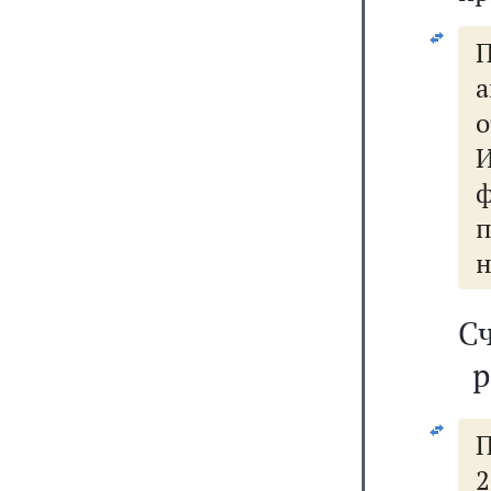
П
а
о
н
С
р
П