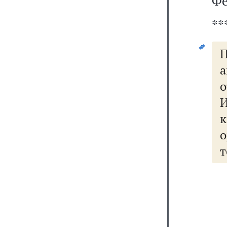
Фе
**
П
а
о
к
о
т