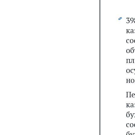
3
ка
со
об
п
ос
но
П
к
бу
со
бу