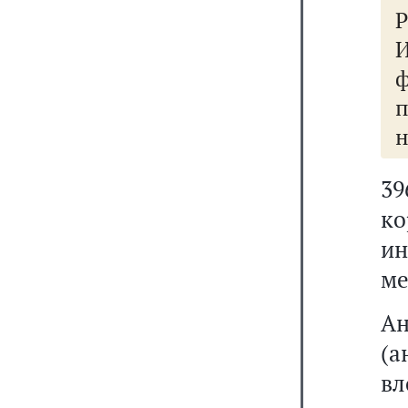
Р
н
39
ко
ин
ме
Ан
(
в