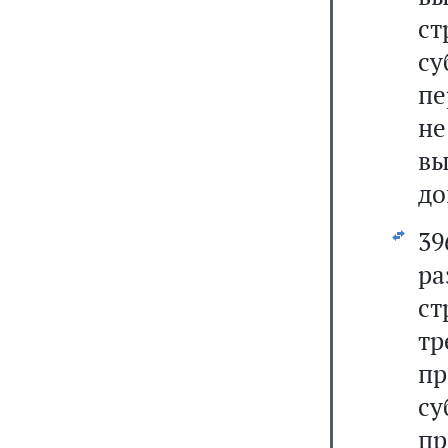
ст
су
пе
н
в
до
39
р
с
т
п
су
пр