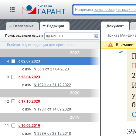
п
cистема
ГАРАНТ
Например,
закон о защите прав п
р
ин
Оглавление
Редакции
Документ
Поиск редакции на дату
ре
Внимание! 
Выберите две редакции для сравнения
2023
П
14
с 02.07.2023
П
с изм.
N 56Н от 27.04.2023
2
13
с 23.04.2023
с изм.
N 192Н от 21.12.2022
у
2020
12
с 17.10.2020
б
с изм.
N 198Н от 14.09.2020
С
2019
11
с 10.02.2019
39
с изм.
N 298Н от 28.12.2018