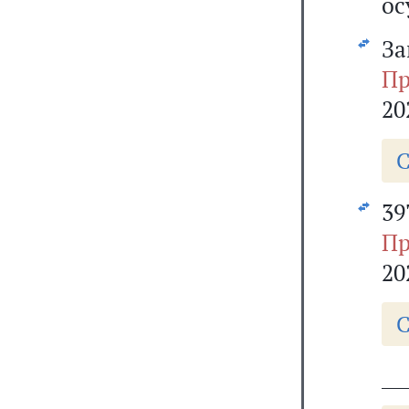
ос
За
Пр
20
С
39
Пр
20
С
___