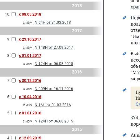
осн
2018
хра
10
с 08.05.2018
Пер
с изм.
N 64Н от 31.03.2018
пол
отв
2017
"Им
9
с 29.10.2017
пол
с изм.
N 148Н от 27.09.2017
Выб
8
с 01.01.2017
нес
с изм.
N 124Н от 06.08.2015
объ
"Ма
2016
мер
7
с 30.12.2016
с изм.
N 209Н от 16.11.2016
Пу
6
с 10.04.2016
И
С
с изм.
N 16Н от 01.03.2016
5
с 01.01.2016
374
с изм.
N 124Н от 06.08.2015
пор
2015
Ана
4
с 12.09.2015