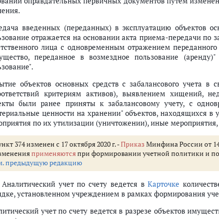
овании оправдательных первичных документов путем изменени
нения.
едача введенных (переданных) в эксплуатацию объектов ос
ьзование отражается на основании акта приема-передачи по 
етственного лица с одновременным отражением переданного 
ущество, переданное в возмездное пользование (аренду)"
ьзование".
ытие объектов основных средств с забалансового учета в 
оответствий критериям активов), выявлением хищений, не
екты были ранее приняты к забалансовому учету, с одн
териальные ценности на хранении" объектов, находящихся в 
оприятия по их утилизации (уничтожении), иные мероприятия,
нкт 374 изменен с 17 октября 2020 г. -
Приказ
Минфина России от 14 
зменения
применяются
при формировании учетной политики и показ
м. предыдущую редакцию
. Аналитический учет по счету ведется в
Карточке
количеств
ядке, установленном учреждением в рамках формирования уче
литический учет по счету ведется в разрезе объектов имущес