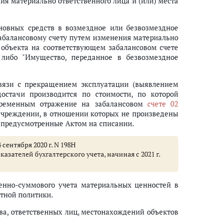
я материально ответственного лица и (или) места
новных средств в возмездное или безвозмездное
забалансовому счету путем изменения материально
объекта на соответствующем забалансовом счете
 либо "Имущество, переданное в безвозмездное
связи с прекращением эксплуатации (выявлением
достачи производится по стоимости, по которой
овременным отражение на забалансовом
счете 02
учреждении, в отношении которых не произведены
 предусмотренные Актом на списании.
сентября 2020 г. N 198Н
ателей бухгалтерского учета, начиная с 2021 г.
енно-суммового учета материальных ценностей в
тной политики.
тва, ответственных лиц, местонахождений объектов