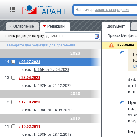
cистема
ГАРАНТ
Например,
закон о спецоценке
За
И
С
Оглавление
Редакции
Документ
Поиск редакции на дату
Внимание! 
Выберите две редакции для сравнения
2023
Пу
И
14
с 02.07.2023
С
с изм.
N 56Н от 27.04.2023
13
с 23.04.2023
373
до 
с изм.
N 192Н от 21.12.2022
в ц
2020
При
12
с 17.10.2020
под
с изм.
N 198Н от 14.09.2020
утв
2019
вве
11
с 10.02.2019
Вну
с изм.
N 298Н от 28.12.2018