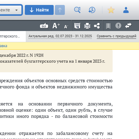
енте
Найти
 2018 г. N 64Н
ателей бухгалтерского учета, начиная с 2018 г.
Приказ Минфина РФ от 1 декабря 2010 г. N 157н "Об утверждении Единого плана счетов бухгалтерского учета для органов государственной власти (государственных органов), органов местного самоуправления, органов управления государственными внебюджетными фондами, государственных академий наук, государственных (муниципальных) учреждений и Инструкции по его применению" (с изменениями и дополнениями) (документ не действует)
Актуальная ред. 02.07.2023 - 31.12.2025
Сравнить с предыдущей
 в эксплуатации"
авка
екабря 2022 г. N 192Н
азателей бухгалтерского учета на 1 января 2023 г.
учреждения объектов основных средств стоимостью
течного фонда и объектов недвижимого имущества
яется на основании первичного документа,
овной оценке: один объект, один рубль, в случае
итики иного порядка - по балансовой стоимости
ждении отражается по забалансовому счету на