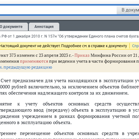
В докум
головок изменен с 8 мая 2018 г. -
Приказ
Минфина России от 31 марта
зменения
применяются
при формировании учетной политики и показ
м. предыдущую редакцию
О документе
Аннотация
Счет 21 "Основные средства
Настоящий документ не действует. Подробнее см. в справке к документу
Спр
нкт 373 изменен с 23 апреля 2023 г. -
Приказ
Минфина России от 21 д
зменения
применяются
при ведении учета в части формирования пок
м. предыдущую редакцию
. Счет предназначен для учета находящихся в эксплуатации 
10000 рублей включительно, за исключением объектов библио
елях обеспечения надлежащего контроля за их движением.
нятие к учету объектов основных средств осуществл
тверждающего ввод (передачу) объекта в эксплуатацию в усл
ерждения учреждением в рамках формирования учетной пол
денного в эксплуатацию объекта.
треннее перемещение объектов основных средств в учре