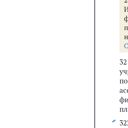
2
н
С
3
у
п
а
фи
пл
32