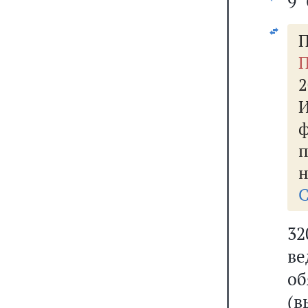
9 
П
П
2
н
С
32
в
об
(