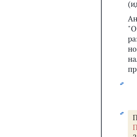
(и
А
"О
ра
но
на
пр
П
П