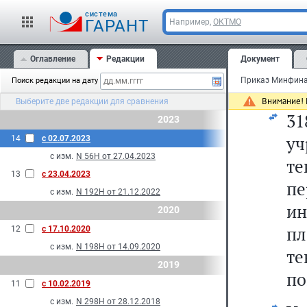
cистема
ГАРАНТ
Например,
ОКТМО
н
Оглавление
Редакции
Документ
С
Поиск редакции на дату
Внимание! 
Выберите две редакции для сравнения
3
2023
уч
14
с 02.07.2023
с изм.
N 56Н от 27.04.2023
те
13
с 23.04.2023
пе
с изм.
N 192Н от 21.12.2022
и
2020
п
12
с 17.10.2020
с изм.
N 198Н от 14.09.2020
те
2019
по
11
с 10.02.2019
с изм.
N 298Н от 28.12.2018