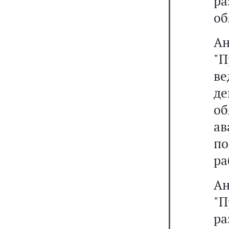
р
об
А
"
в
де
об
а
п
ра
А
"П
р