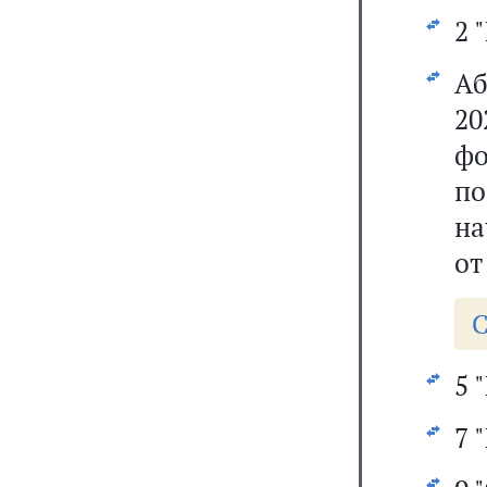
2 
Аб
2
ф
п
на
от
С
5 
7 