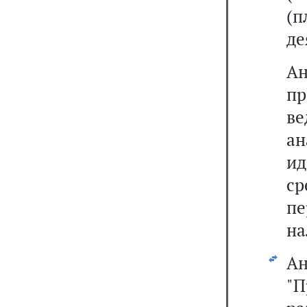
(
де
А
пр
ве
а
ид
ср
пе
на
А
"