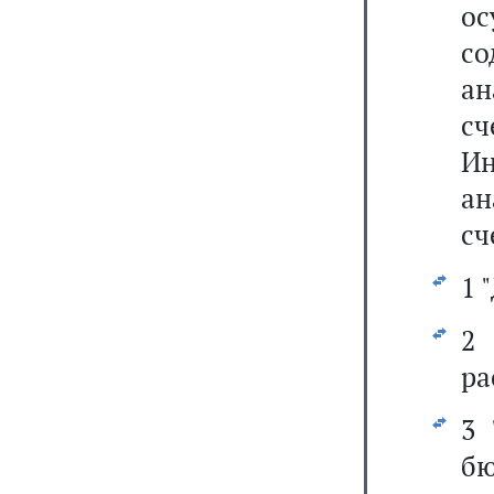
о
с
ан
с
И
ан
сч
1 
2
ра
3 
бю