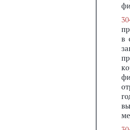
фи
30
пр
в 
за
пр
ко
фи
о
г
в
ме
30