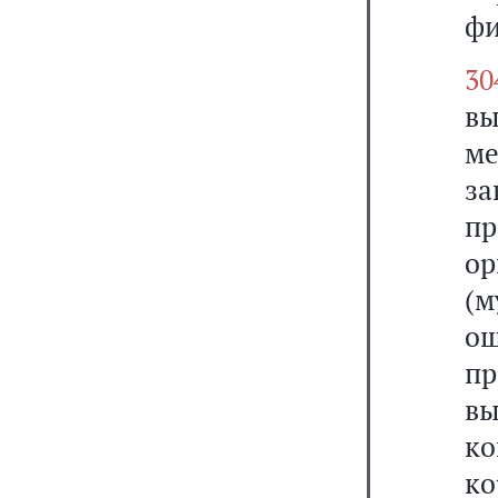
фи
30
в
ме
з
пр
о
(м
о
пр
в
к
ко