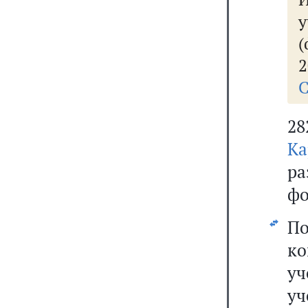
(
2
С
28
Ка
р
фо
П
к
уч
у