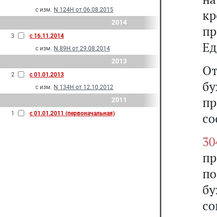
с изм.
N 124Н от 06.08.2015
к
2014
п
3
с 16.11.2014
Ед
с изм.
N 89Н от 29.08.2014
2013
От
2
с 01.01.2013
б
с изм.
N 134Н от 12.10.2012
п
2011
1
с 01.01.2011 (первоначальная)
со
30
пр
по
бу
с