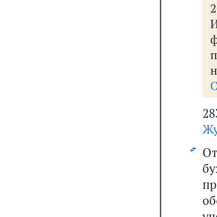
2
н
С
28
Жу
От
б
п
об
уч