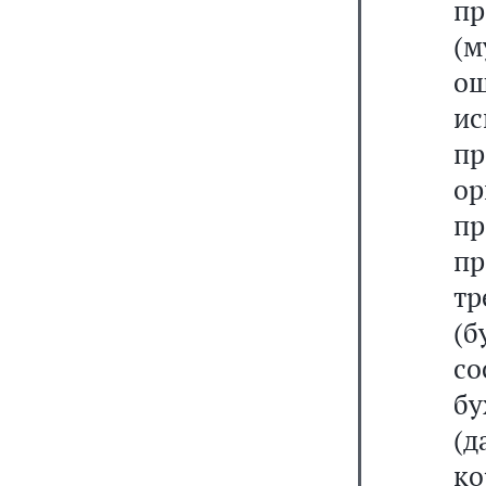
пр
(м
ош
и
п
о
п
п
т
(б
со
бу
(д
ко