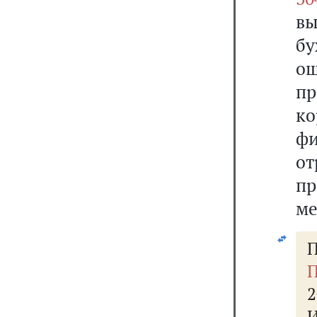
вы
бу
о
пр
ко
фи
о
пр
ме
П
П
2