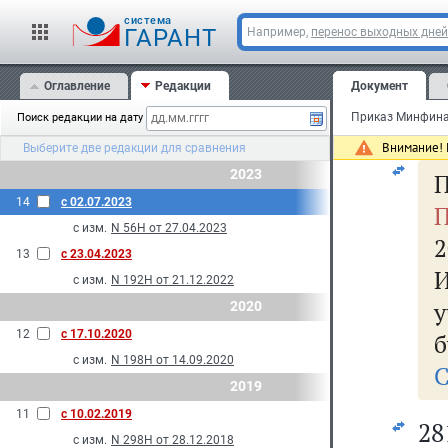
о
cистема
ГАРАНТ
Например,
перенос выходных дней
Оглавление
Редакции
Документ
Поиск редакции на дату
Внимание! 
Выберите две редакции для сравнения
2023
П
14
с 02.07.2023
П
с изм.
N 56Н от 27.04.2023
2
13
с 23.04.2023
с изм.
N 192Н от 21.12.2022
у
2020
12
с 17.10.2020
б
с изм.
N 198Н от 14.09.2020
С
2019
11
с 10.02.2019
2
с изм.
N 298Н от 28.12.2018