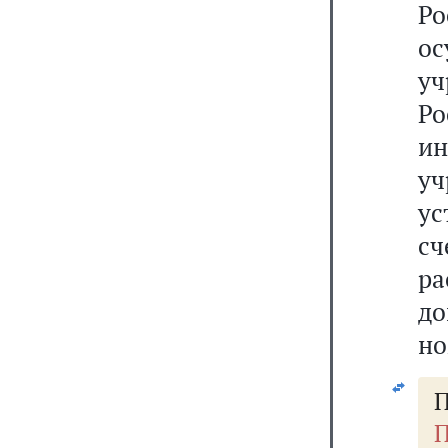
Р
ос
уч
Р
ин
у
ус
с
р
д
но
П
П