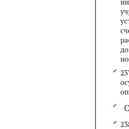
ин
у
ус
с
р
д
но
2
о
оп
С
23