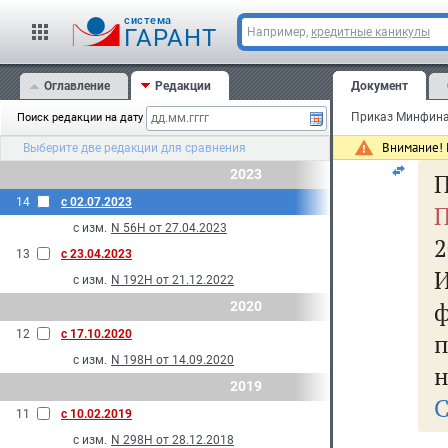
бе
cистема
ГАРАНТ
Например,
кредитные каникулы
Оглавление
Редакции
Документ
Поиск редакции на дату
Внимание! 
Выберите две редакции для сравнения
2023
П
14
с 02.07.2023
П
с изм.
N 56Н от 27.04.2023
2
13
с 23.04.2023
с изм.
N 192Н от 21.12.2022
2020
12
с 17.10.2020
с изм.
N 198Н от 14.09.2020
н
2019
С
11
с 10.02.2019
с изм.
N 298Н от 28.12.2018