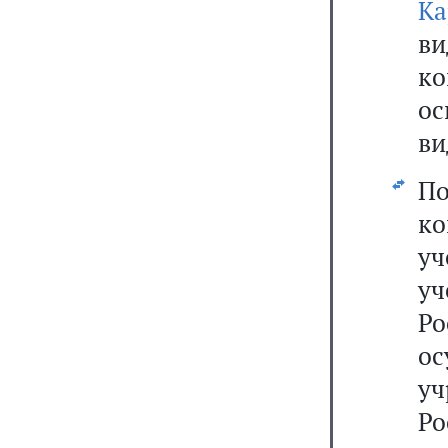
Ка
ви
к
ос
ви
П
к
уч
у
Р
ос
уч
Р