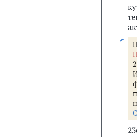
ку
те
ак
П
П
2
н
С
23