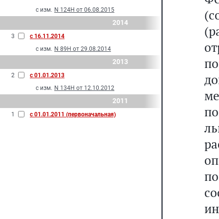
с изм.
N 124Н от 06.08.2015
(с
2014
(
3
с 16.11.2014
о
с изм.
N 89Н от 29.08.2014
п
2013
д
2
с 01.01.2013
с изм.
N 134Н от 12.10.2012
ме
2011
по
1
с 01.01.2011 (первоначальная)
л
ра
оп
п
со
и