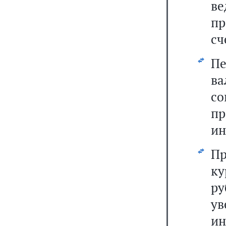
ве
пр
сч
П
в
со
пр
ин
Пр
ку
ру
у
и