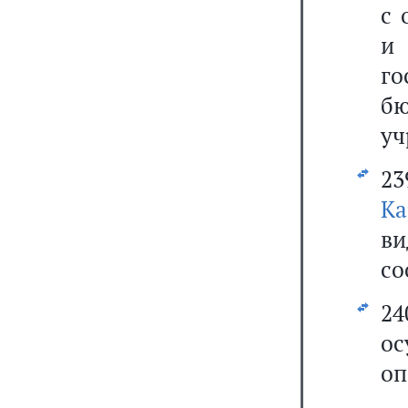
с 
и 
г
б
уч
23
Ка
в
со
2
о
оп