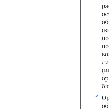
р
о
о
(в
по
п
в
ли
(
ор
бю
О
об