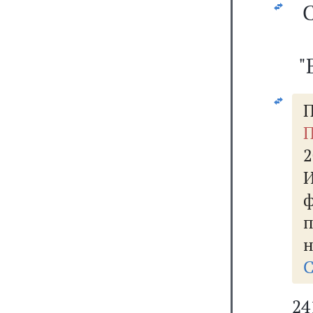
С
"
П
П
2
н
С
2