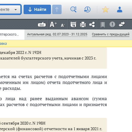
иностранных валютах осуществляется на дату
енте
Найти
алюте и на отчетную дату (на дату формирования
возникшие при расчете рублевого эквивалента,
язательствам в иностранной валюте, с отнесением
Приказ Минфина РФ от 1 декабря 2010 г. N 157н "Об утверждении Единого плана счетов бухгалтерского учета для органов государственной власти (государственных органов), органов местного самоуправления, органов управления государственными внебюджетными фондами, государственных академий наук, государственных (муниципальных) учреждений и Инструкции по его применению" (с изменениями и дополнениями) (документ не действует)
Актуальная ред. 02.07.2023 - 31.12.2025
Сравнить с предыдущей
ода от переоценки активов.
авка
екабря 2022 г. N 192Н
ателей бухгалтерского учета, начиная с 2023 г.
ется на счетах расчетов с подотчетными лицами
моченным им лицом) отчета подотчетного лица и
 расходы.
го лица над ранее выданным авансом (сумма
тах расчетов с подотчетными лицами и признается
сентября 2020 г. N 198Н
рской (финансовой) отчетности на 1 января 2021 г.