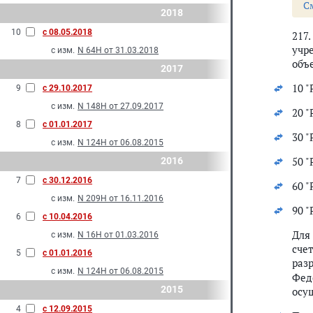
С
2018
10
с 08.05.2018
217
учр
с изм.
N 64Н от 31.03.2018
объе
2017
10 
9
с 29.10.2017
с изм.
N 148Н от 27.09.2017
20 "
8
с 01.01.2017
30 
с изм.
N 124Н от 06.08.2015
50 
2016
7
с 30.12.2016
60 
с изм.
N 209Н от 16.11.2016
90 
6
с 10.04.2016
Для
с изм.
N 16Н от 01.03.2016
сче
5
с 01.01.2016
раз
с изм.
N 124Н от 06.08.2015
Фед
2015
осу
4
с 12.09.2015