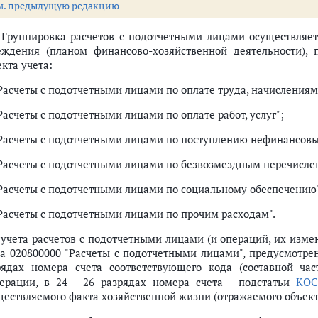
м. предыдущую редакцию
. Группировка расчетов с подотчетными лицами осуществляет
еждения (планом финансово-хозяйственной деятельности), 
кта учета:
"Расчеты с подотчетными лицами по оплате труда, начислениям
Расчеты с подотчетными лицами по оплате работ, услуг";
"Расчеты с подотчетными лицами по поступлению нефинансовы
"Расчеты с подотчетными лицами по безвозмездным перечисл
"Расчеты с подотчетными лицами по социальному обеспечению
"Расчеты с подотчетными лицами по прочим расходам".
 учета расчетов с подотчетными лицами (и операций, их изм
та 020800000 "Расчеты с подотчетными лицами", предусмотре
рядах номера счета соответствующего кода (составной ча
ерации, в 24 - 26 разрядах номера счета - подстатьи
КОС
ществляемого факта хозяйственной жизни (отражаемого объекта