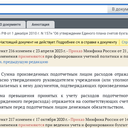
еоценка задолженности по принятым обязательствам в 
В докум
ершения операций по оплате обязательства в иностранной в
стра бухгалтерского учета).
О документе
Аннотация
 этом положительные (отрицательные) курсовые разницы, 
осятся на увеличение (уменьшение) расчетов по принятым об
совых разниц на финансовый результат текущего финансового г
Настоящий документ не действует. Подробнее см. в справке к документу
Спр
нкт 216 изменен с 23 апреля 2023 г. -
Приказ
Минфина России от 21 д
зменения
применяются
при формировании учетной политики и показ
м. предыдущую редакцию
. Сумма произведенных подотчетным лицом расходов отража
ласно утвержденного руководителем учреждения (или уполно
лагаемых к нему документов, подтверждающих произведенные
ма превышения принятых к учету расходов подотчетно
ержденного перерасхода) отражается на соответствующих сче
нятым перед подотчетным лицом денежным обязательством.
нкт 217 изменен с 17 октября 2020 г. -
Приказ
Минфина России от 14 
зменения
применяются
при ведении учета и формировании бухгалте