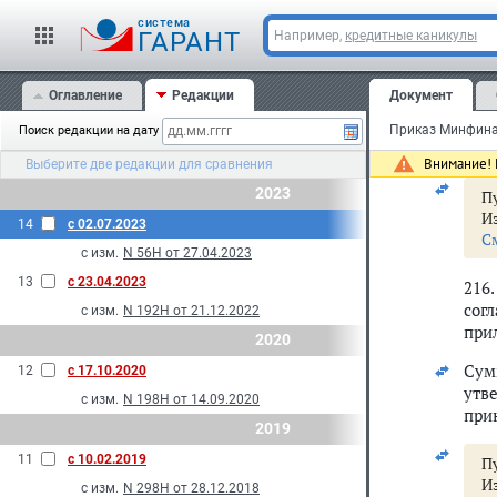
Пер
cистема
ГАРАНТ
Например,
кредитные каникулы
сов
реги
Оглавление
Редакции
Документ
При
отн
Поиск редакции на дату
кур
Внимание! 
Выберите две редакции для сравнения
2023
Пу
И
14
с 02.07.2023
С
с изм.
N 56Н от 27.04.2023
13
с 23.04.2023
216
сог
с изм.
N 192Н от 21.12.2022
при
2020
Сум
12
с 17.10.2020
утв
с изм.
N 198Н от 14.09.2020
при
2019
11
с 10.02.2019
Пу
И
с изм.
N 298Н от 28.12.2018