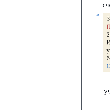
сч
З
П
2
у
б
С
у