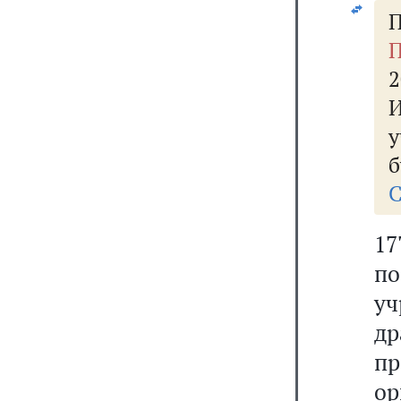
П
П
2
у
б
С
17
п
у
д
пр
ор