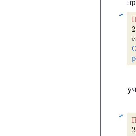
пр
и
С
р
у