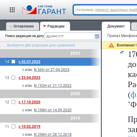
тр
cистема
ГАРАНТ
Например,
перенос выходных дней
но
Оглавление
Редакции
Документ
Де
Поиск редакции на дату
уч
Внимание! 
Выберите две редакции для сравнения
17
2023
д
14
с 02.07.2023
с изм.
N 56Н от 27.04.2023
к
13
с 23.04.2023
Р
с изм.
N 192Н от 21.12.2022
(
ф
2020
"Ф
12
с 17.10.2020
с изм.
N 198Н от 14.09.2020
Пр
2019
за
11
с 10.02.2019
с изм.
N 298Н от 28.12.2018