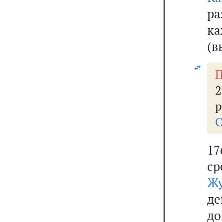
р
к
(в
2
р
С
17
ср
Жу
д
до