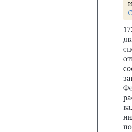
и
С
1
д
с
от
с
з
Фе
ра
в
и
по