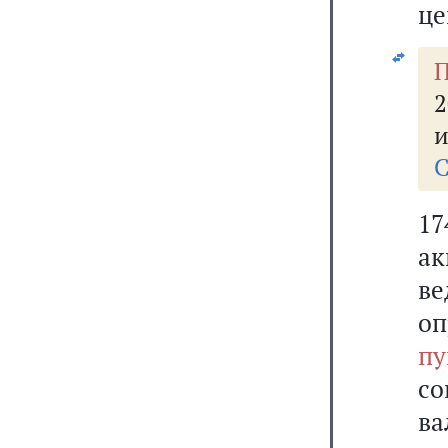
це
и
С
1
а
ве
о
пу
с
ва