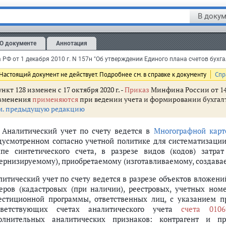
Вложения в недвижимое имущество концедента";
В докум
Вложения в движимое имущество концедента";
О документе
Аннотация
Вложения в нематериальные активы концедента";
Вложения в непроизведенные активы концедента".
Настоящий документ не действует. Подробнее см. в справке к документу
Спр
нкт 128 изменен с 17 октября 2020 г. -
Приказ
Минфина России от 14 
зменения
применяются
при ведении учета и формировании бухгалте
м. предыдущую редакцию
. Аналитический учет по счету ведется в
Многографной карт
дусмотренном согласно учетной политике для систематизаци
ппе синтетического счета, в разрезе видов (кодов) затр
ернизируемому), приобретаемому (изготавливаемому, создава
литический учет по счету ведется в разрезе объектов вложе
еров (кадастровых (при наличии), реестровых, учетных ном
естиционной программы, ответственных лиц, с указанием 
тветствующих счетах аналитического учета
счета 0106
олнительных аналитических признаков: контрагент и пр