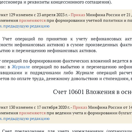
цессионера и реквизиты концессионного соглашения).
нкт 129 изменен с 23 апреля 2023 г. -
Приказ
Минфина России от 21 д
зменения
применяются
при формировании учетной политики и показ
м. предыдущую редакцию
. Учет операций по принятию к учету нефинансовых акти
имости нефинансовых активов) в сумме произведенных факт
ытию и перемещению нефинансовых активов.
т операций по формированию фактических вложений ведется в
ни: в
Журнале
операций по выбытию и перемещению нефинан
тавщиками и подрядчиками либо Журнале операций расче
четов по оплате труда, денежному довольствию и стипендиям,
Счет 10601 Вложения в ос
нкт 130 изменен с 17 октября 2020 г. -
Приказ
Минфина России от 14 
зменения
применяются
при ведении учета и формировании бухгалте
м. предыдущую редакцию
. Счет предназначен для учета учреждениями (организац