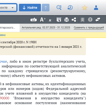
енте
Найти
Приказ Минфина РФ от 1 декабря 2010 г. N 157н "Об утверждении Единого плана счетов бухгалтерского учета для органов государственной власти (государственных органов), органов местного самоуправления, органов управления государственными внебюджетными фондами, государственных академий наук, государственных (муниципальных) учреждений и Инструкции по его применению" (с изменениями и дополнениями) (документ не действует)
Актуальная ред. 02.07.2023 - 31.12.2025
Сравнить с предыдущей
авка
сентября 2020 г. N 198Н
рской (финансовой) отчетности на 1 января 2021 г.
очке
, либо в ином регистре бухгалтерского учета,
и информации по соответствующей аналитической
ат по каждому строящемуся (реконструируемому,
емому) объекту нефинансовых активов.
ний в нефинансовые активы, их идентификационных
еров или номеров (кодов) Федеральной адресной
при учете вложений в имущество концедента (на
90000
"Вложения в имущество концедента")
авовое основание поступления (наименование