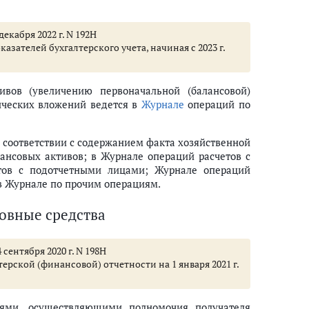
екабря 2022 г. N 192Н
ателей бухгалтерского учета, начиная с 2023 г.
вов (увеличению первоначальной (балансовой)
ических вложений ведется в
Журнале
операций по
 соответствии с содержанием факта хозяйственной
совых активов; в Журнале операций расчетов с
тов с подотчетными лицами; Журнале операций
 в Журнале по прочим операциям.
новные средства
сентября 2020 г. N 198Н
рской (финансовой) отчетности на 1 января 2021 г.
иями, осуществляющими полномочия получателя