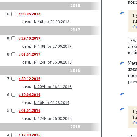
кон
2018
10
с 08.05.2018
Пу
И
с изм.
N 64Н от 31.03.2018
С
2017
9
с 29.10.2017
129
сто
с изм.
N 148Н от 27.09.2017
выб
8
с 01.01.2017
Уче
с изм.
N 124Н от 06.08.2015
жиз
2016
пос
7
с 30.12.2016
рас
с изм.
N 209Н от 16.11.2016
6
с 10.04.2016
с изм.
N 16Н от 01.03.2016
Пу
5
с 01.01.2016
И
с изм.
N 124Н от 06.08.2015
С
2015
4
с 12.09.2015
130