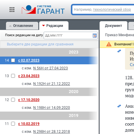
cистема
1 "
ГАРАНТ
Например,
технологический сбор
2 "
Оглавление
Редакции
Документ
I "
Поиск редакции на дату
5 "
Внимание! 
Выберите две редакции для сравнения
2023
Пу
И
14
с 02.07.2023
С
с изм.
N 56Н от 27.04.2023
13
с 23.04.2023
128
пре
с изм.
N 192Н от 21.12.2022
гру
2020
мод
12
с 17.10.2020
Ана
с изм.
N 198Н от 14.09.2020
ном
2019
инв
соо
11
с 10.02.2019
доп
с изм.
N 298Н от 28.12.2018