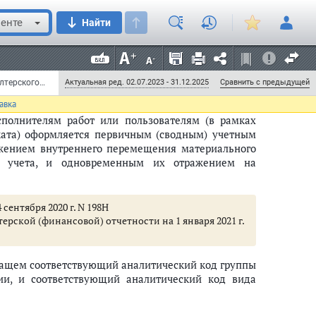
трукции, устанавливающих правила признания
озникающих в результате операций по получению
енте
Найти
являющихся предметами лизинга, в случае, если по
го продавцом непосредственно лизингополучателю,
 документа лизингополучателя дата получения
Приказ Минфина РФ от 1 декабря 2010 г. N 157н "Об утверждении Единого плана счетов бухгалтерского учета для органов государственной власти (государственных органов), органов местного самоуправления, органов управления государственными внебюджетными фондами, государственных академий наук, государственных (муниципальных) учреждений и Инструкции по его применению" (с изменениями и дополнениями) (документ не действует)
Актуальная ред. 02.07.2023 - 31.12.2025
Сравнить с предыдущей
авка
сполнителям работ или пользователям (в рамках
ката) оформляется первичным (сводным) учетным
ражением внутреннего перемещения материального
го учета, и одновременным их отражением на
сентября 2020 г. N 198Н
рской (финансовой) отчетности на 1 января 2021 г.
ржащем соответствующий аналитический код группы
и, и соответствующий аналитический код вида