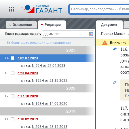
зап
обя
cистема
ГАРАНТ
Например,
производственный кале
(пос
Дат
Оглавление
Редакции
Документ
усл
мин
Поиск редакции на дату
иму
Внимание! 
Выберите две редакции для сравнения
116
2023
воз
14
с 02.07.2023
док
зап
с изм.
N 56Н от 27.04.2023
соо
13
с 23.04.2023
с изм.
N 192Н от 21.12.2022
Пу
2020
И
С
12
с 17.10.2020
с изм.
N 198Н от 14.09.2020
117
2019
син
синт
11
с 10.02.2019
с изм.
N 298Н от 28.12.2018