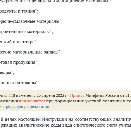
Лекарственные препараты и медицинские материалы";
Продукты питания";
Горюче-смазочные материалы";
Строительные материалы";
Мягкий инвентарь";
Прочие материальные запасы";
отовая продукция";
овары";
аценка на товары".
нкт 118 изменен с 23 апреля 2023 г. -
Приказ
Минфина России от 21 д
зменения
применяются
при формировании учетной политики и показ
м. предыдущую редакцию
. В целях настоящей Инструкции на соответствующих аналити
ержащих аналитические коды вида синтетического счета учит