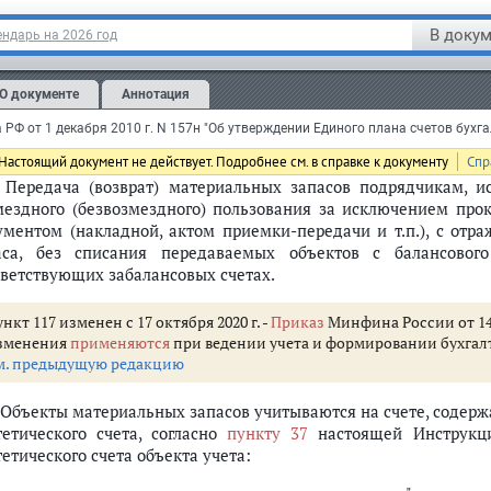
асов определяется исходя из положений настоящей Инс
зательств, финансовых результатов (доходов, расходов), в
В докум
ндарь на 2026 год
туплению, созданию, сбору) запасов.
ой принятия к учету не потребляемых материальных запасов, 
О документе
Аннотация
овиям договора лизинга лизинговое имущество поставляется е
уя лизингодателя, признается на основании первичного
щества лизингополучателем.
Настоящий документ не действует. Подробнее см. в справке к документу
Спр
. Передача (возврат) материальных запасов подрядчикам, и
мездного (безвозмездного) пользования за исключением про
ументом (накладной, актом приемки-передачи и т.п.), с от
аса, без списания передаваемых объектов с балансово
тветствующих забалансовых счетах.
нкт 117 изменен с 17 октября 2020 г. -
Приказ
Минфина России от 14 
зменения
применяются
при ведении учета и формировании бухгалте
м. предыдущую редакцию
. Объекты материальных запасов учитываются на счете, соде
тетического счета, согласно
пункту 37
настоящей Инструкци
етического счета объекта учета: