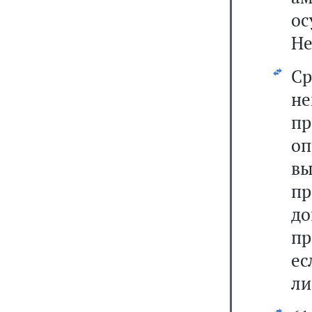
о
Не
Ср
не
п
оп
в
пр
до
п
ес
ли