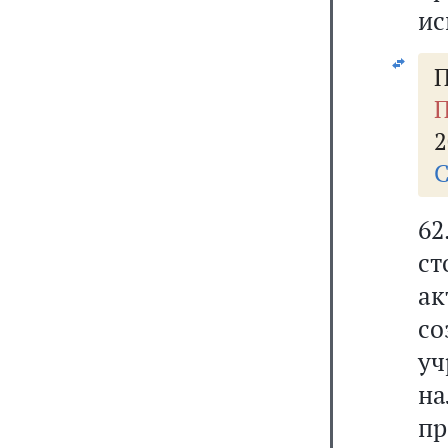
ис
П
П
2
С
62
с
ак
с
уч
н
п