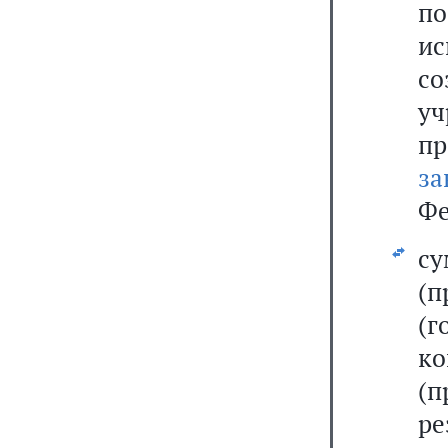
п
ис
со
уч
п
за
Фе
су
(п
(
к
(п
ре