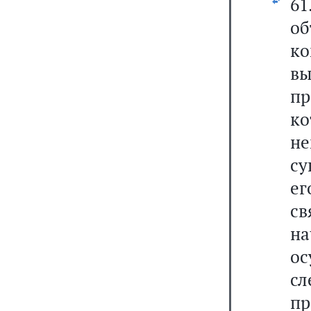
61
о
ко
вы
пр
ко
не
су
ег
с
н
о
с
пр