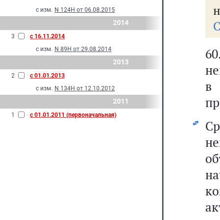
н
с изм.
N 124Н от 06.08.2015
С
2014
3
с 16.11.2014
6
с изм.
N 89Н от 29.08.2014
2013
не
2
с 01.01.2013
в
с изм.
N 134Н от 12.10.2012
пр
2011
1
с 01.01.2011 (первоначальная)
С
не
о
на
к
ак