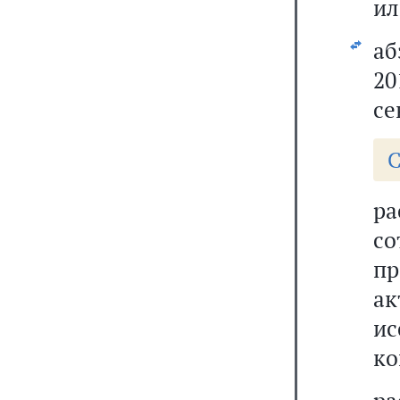
ил
аб
20
се
С
р
со
п
а
и
ко