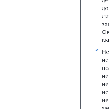
до
л
з
Ф
вы
Н
н
п
н
н
и
н
а