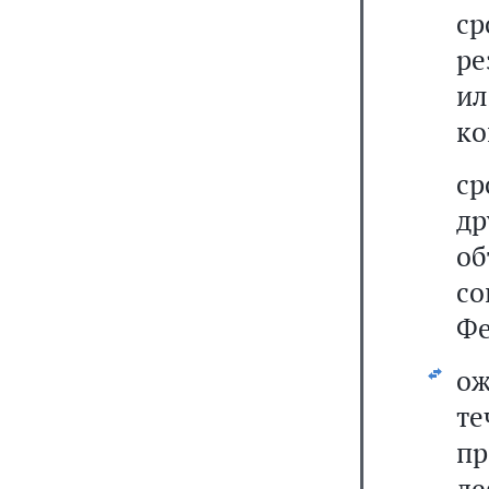
с
ре
ил
ко
ср
др
об
с
Фе
ож
т
п
д