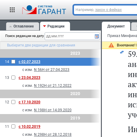
(
cистема
ГАРАНТ
Например,
закон о фейках
п
пр
Оглавление
Редакции
Документ
Поиск редакции на дату
ед
Внимание! 
Выберите две редакции для сравнения
5
2023
а
14
с 02.07.2023
с изм.
N 56Н от 27.04.2023
ин
13
с 23.04.2023
а
с изм.
N 192Н от 21.12.2022
ин
2020
ис
12
с 17.10.2020
с изм.
N 198Н от 14.09.2020
уч
2019
Ин
11
с 10.02.2019
с изм.
N 298Н от 28.12.2018